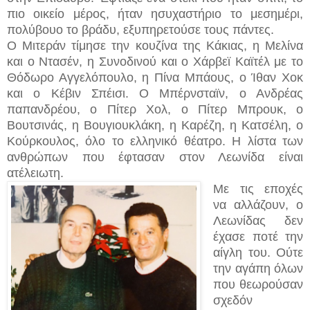
πιο οικείο μέρος, ήταν ησυχαστήριο το μεσημέρι,
πολύβουο το βράδυ, εξυπηρετούσε τους πάντες.
Ο Μιτεράν τίμησε την κουζίνα της Κάκιας, η Μελίνα
και ο Ντασέν, η Συνοδινού και ο Χάρβεϊ Καϊτέλ με το
Θόδωρο Αγγελόπουλο, η Πίνα Μπάους, ο Ίθαν Χοκ
και ο Kέβιν Σπέισι. Ο Μπέρνσταϊν, ο Ανδρέας
παπανδρέου, ο Πίτερ Χολ, ο Πίτερ Μπρουκ, ο
Βουτσινάς, η Βουγιουκλάκη, η Καρέζη, η Κατσέλη, ο
Κούρκουλος, όλο το ελληνικό θέατρο. Η λίστα των
ανθρώπων που έφτασαν στον Λεωνίδα είναι
ατέλειωτη.
Με τις εποχές
να αλλάζουν, ο
Λεωνίδας δεν
έχασε ποτέ την
αίγλη του. Ούτε
την αγάπη όλων
που θεωρούσαν
σχεδόν