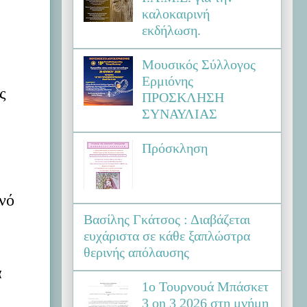
καλοκαιρινή
εκδήλωση.
Μουσικός Σύλλογος
Ερμιόνης
ς
ΠΡΟΣΚΛΗΣΗ
ΣΥΝΑΥΛΙΑΣ
Πρόσκληση
νό
Βασίλης Γκάτσος : Διαβάζεται
ευχάριστα σε κάθε ξαπλώστρα
θερινής απόλαυσης
α
1ο Τουρνουά Μπάσκετ
3 on 3 2026 στη μνήμη