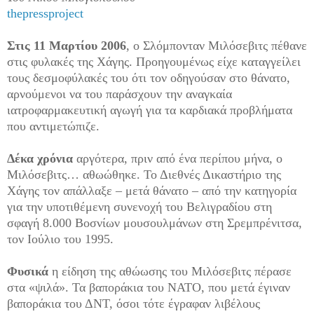
thepressproject
Στις 11 Μαρτίου 2006
, ο Σλόμπονταν Μιλόσεβιτς πέθανε
στις φυλακές της Χάγης. Προηγουμένως είχε καταγγείλει
τους δεσμοφύλακές του ότι τον οδηγούσαν στο θάνατο,
αρνούμενοι να του παράσχουν την αναγκαία
ιατροφαρμακευτική αγωγή για τα καρδιακά προβλήματα
που αντιμετώπιζε.
Δέκα χρόνια
αργότερα, πριν από ένα περίπου μήνα, ο
Μιλόσεβιτς… αθωώθηκε. Το Διεθνές Δικαστήριο της
Χάγης τον απάλλαξε – μετά θάνατο – από την κατηγορία
για την υποτιθέμενη συνενοχή του Βελιγραδίου στη
σφαγή 8.000 Βοσνίων μουσουλμάνων στη Σρεμπρένιτσα,
τον Ιούλιο του 1995.
Φυσικά
η είδηση της αθώωσης του Μιλόσεβιτς πέρασε
στα «ψιλά». Τα βαποράκια του ΝΑΤΟ, που μετά έγιναν
βαποράκια του ΔΝΤ, όσοι τότε έγραφαν λιβέλους