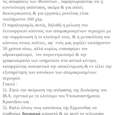
τις αποφάσεις των ιθυνόντων , παραγνωρίζοντας ότι η
κοντινότερη απόσταση, ακόμα & για απλές
διεκπεραιώσεις & για εργασίες ρουτίνας είναι
τουλάχιστον 160 χλμ.
Ο παραλογισμός αυτός, δηλαδή η μείωση του
λειτουργικού κόστους των απομακρυσμένων περιοχών με
την συρρίκνωση ή το κλείσιμό τους, & η μετακύλιση του
κόστους στους πολίτες, αφ΄ ενός μας γυρίζει τουλάχιστον
50 χρόνια πίσω, αλλά κυρίως επαναφέρει τον
υδροκεφαλισμό,
τον συγκεντρωτισμό & την
γραφειοκρατία των υπηρεσιών στα αστικά κέντρα,
καταργώντας ουσιαστικά την αποκέντρωση & εν τέλει την
εξυπηρέτηση των κατοίκων των απομακρυσμένων
περιοχών.
Γιαυτό :
1). Ζητώ την ακύρωση της απόφασης της Διοίκησης του
ΙΚΑ, σχετικά με το κλείσιμο του Υποκαταστήματος
Κρανιδίου και
2). Καλώ όλους τους κατοίκους της Ερμιονίδας να
σταθούμε
δυναμικά
μπροστά & σε αυτή τη τελευταία