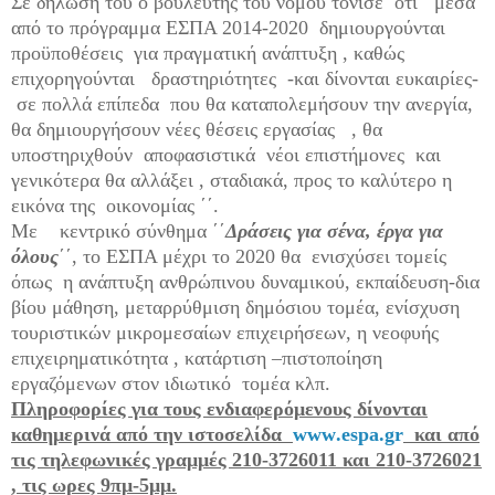
Σε δήλωση του ο βουλευτής του νομού τόνισε
ότι
μέσα
από το πρόγραμμα ΕΣΠΑ 2014-2020
δημιουργούνται
προϋποθέσεις
για πραγματική ανάπτυξη , καθώς
επιχορηγούνται
δραστηριότητες
-και δίνονται ευκαιρίες-
σε πολλά επίπεδα
που θα καταπολεμήσουν την ανεργία,
θα δημιουργήσουν νέες θέσεις εργασίας
, θα
υποστηριχθούν
αποφασιστικά
νέοι επιστήμονες
και
γενικότερα θα αλλάξει , σταδιακά, προς το καλύτερο η
εικόνα της
οικονομίας ΄΄.
Με
κεντρικό σύνθημα ΄΄
Δράσεις για σένα, έργα για
όλους
΄΄, το ΕΣΠΑ μέχρι το 2020 θα
ενισχύσει τομείς
όπως
η ανάπτυξη ανθρώπινου δυναμικού, εκπαίδευση-δια
βίου μάθηση, μεταρρύθμιση δημόσιου τομέα, ενίσχυση
τουριστικών μικρομεσαίων επιχειρήσεων, η νεοφυής
επιχειρηματικότητα , κατάρτιση –πιστοποίηση
εργαζόμενων στον ιδιωτικό
τομέα κλπ.
Πληροφορίες για τους ενδιαφερόμενους δίνονται
καθημερινά από την ιστοσελίδα
www
.
espa
.
gr
και από
τις τηλεφωνικές γραμμές 210-3726011 και 210-3726021
, τις ωρες 9πμ-5μμ.