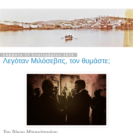
Σάββατο 17 Σεπτεμβρίου 2016
Λεγόταν Μιλόσεβιτς, τον θυμάστε;
Του Νίκου Μπογιόπουλου