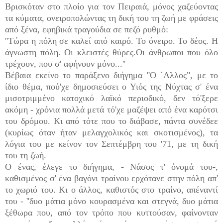
Βρισκόταν στο πλοίο για τον Πειραιά, μόνος χαζεύοντας
τα κύματα, ονειροπολώντας τη δική του τη ζωή με φράσεις
από ξένα, εφηβικά τραγούδια σε πεζό ρυθμό:
''Tώρα η πόλη σε καλεί από καιρό. Το όνειρο. Το δέος. Η
άγνωστη πόλη. Οι κλειστές θύρες.Οι άνθρωποι που όλο
τρέχουν, που σ' αφήνουν μόνο...''
Βέβαια εκείνο το παράξενο διήγη
μα ''Ο ΄Αλλος", με το
ίδιο θέμα, πού'χε δημοσιεύσει ο Υιός της Νύχτας σ' ένα
μισοτριμμένο κατοχικό λαϊκό περιοδικό, δεν τό'ξερε
ακόμη - χρόνια πολλά μετά τό'χε μαζέψει από ένα καρότσι
του δρόμου. Κι από τότε που το διάβασε, πάντα συνέδεε
(κυρίως όταν ήταν μελαγχολικός και σκοτισμένος), τα
λόγια του με κείνον τον Σεπτέμβρη του '71, με τη δική
του τη ζωή.
Ο ένας, έλεγε το διήγημα, - Νάσος τ' όνομά του-,
καθισμένος σ' ένα βαγόνι τραίνου ερχότανε στην πόλη απ'
το χωριό του. Κι ο άλλος, καθιστός στο τραίνο, απέναντί
του - ''δυο μάτια μόνο κουρασμένα και στεγνά, δυο μάτια
ξέθωρα που, από τον τρόπο που κυττούσαν, φαίνονταν