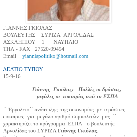
ΓΙΑΝΝΗΣ ΓΚΙΟΛΑΣ
ΒΟΥΛΕΥΤΗΣ
ΣΥΡΙΖΑ
ΑΡΓΟΛΙΔΑΣ
ΑΣΚΛΗΠΙΟΥ
1
ΝΑΥΠΛΙΟ
ΤΗΛ
- F
ΑΧ
27520-99454
Email
yiannispolitiko@hotmail.com
ΔΕΛΤΙΟ ΤΥΠΟΥ
15-
9-16
Γιάννης
Γκιόλας:
Πολλές οι δράσεις,
μεγάλες οι
ευκαιρίες από το ΕΣΠΑ
΄΄ Έργαλείο΄΄ ανάπτυξης
της οικονομίας
με τεράστιες
ευκαιρίες
για
μεγάλο αριθμό συμπολιτών
μας
΄΄
χαρακτηρίζει το πρόγραμμα
ΕΣΠΑ
ο βουλευτής
Αργολίδας του ΣΥΡΙΖΑ
Γιάννης Γκιόλας
.