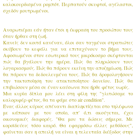
καλοκουρδισμένα ρομπότ. Περπατούν σκυφτοί, αγέλαστοι,
σχεδόν μουτρωμένοι.
Αναρωτιέμαι εάν ήταν έτσι η έκφραση του προσώπου τους
όταν ήρθαν στη ζωή.
Κανείς δεν κοιτά κανέναν, όλοι σαν ταγμένοι στρατιώτες
σκύβουν το κεφάλι για να επιταχύνουν το βήμα τους.
Αφοσιωμένοι στον εσωτερικό τους μικρόκοσμο σκέφτονται
πώς θα βγάλουν την ημέρα. Πώς θα πληρώσουν τους
λογαριασμούς. Πώς θα πάρουν εκείνη την αποζημίωση. Πώς
θα πάρουν τα δεδουλευμένα τους. Πώς θα δρομολογήσουν
την τακτοποίηση του ατακτοποίητου δανείου. Πώς θα
επιβιώσουν μέσα σε έναν καύσωνα που ήρθε φέτος νωρίς.
Μια κυρία δίπλα μου λέει στη φίλη της "γλιτώσαμε το
καλοριφέρ φέτος, θα τα φάμε στο air condition".
Ένας άλλος κύριος απέναντι διαπληκτίζεται στο τηλέφωνο
με κάποιον με τον οποίο, απ' ό,τι ακούγεται, έχει
οικονομικές διαφορές. "Θα μου τα δώσεις σήμερα. Με
κοροϊδεύεις τόσο καιρό. Θα εφαρμόσω άλλες μεθόδους",
φαίνεται σαν η απειλή να είναι η τελευταία διέξοδος στην