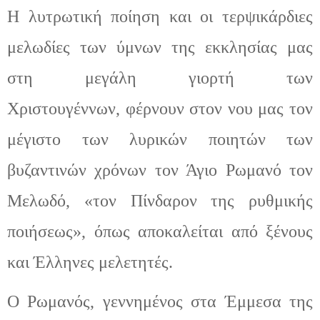
Η λυτρωτική ποίηση και οι τερψικάρδιες
μελωδίες των ύμνων της εκκλησίας μας
στη μεγάλη γιορτή των
Χριστουγέννων,
φέρν
ουν
στο
ν
νου μας τον
μέγιστο των λυρικών ποιητών των
βυζαντινών χρόνων τον Άγιο Ρωμανό τον
Μελωδό
,
«τον Πίνδαρον της ρυθμικής
ποιήσεως»
,
όπως αποκαλείται από ξένους
και Έλληνες μελετητές.
Ο Ρωμανός
,
γεννημένος στα Έμμεσα της