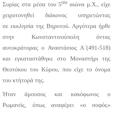
ου
Συρίας στα μέσα του 5
αιώνα μ.Χ.
,
είχε
χειροτονηθεί διάκονος υπηρετώντας
σ
ε
εκκλησία της Βηρυτού. Αργότερα ήρθε
στην Κωνσταντινούπολη όντας
αυτοκράτορας ο Αναστάσιος Α΄(
491-518)
και εγκαταστάθηκε στο Μ
οναστήρι της
Θεοτόκου του Κύρου, που είχε το όνομα
του
κτήτορά της.
Ήταν άμουσος και κακόφωνος ο
Ρωμανός
,
όπως αναφέρει «ο σοφός»