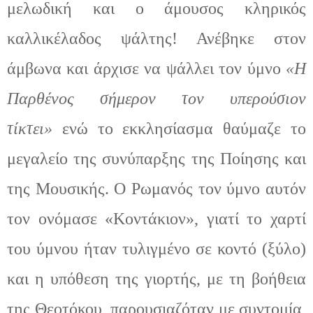
μελωδική και ο άμουσος κληρικός
καλλικέλαδος ψάλτης
!
Ανέβηκε στον
άμβωνα και άρχισε να ψάλλει τον ύμνο
«Η
Παρθένος σήμερον τον υπερούσιον
τίκτει»
ενώ το εκκλησίασμα θαύμαζε το
μεγαλείο της
συνύπαρξης της Ποίησης και
της Μ
ουσικής. Ο Ρωμανός
τον ύμνο αυτόν
τον ονόμασε «Κοντάκιον»
,
γιατί το χαρτί
του ύμνου ήταν τυλιγμένο σε κοντό (ξύλο)
και η υπόθεση της γιορτής
,
με τη βοήθεια
της Θεοτόκου
,
παρουσιαζόταν με συντομία,