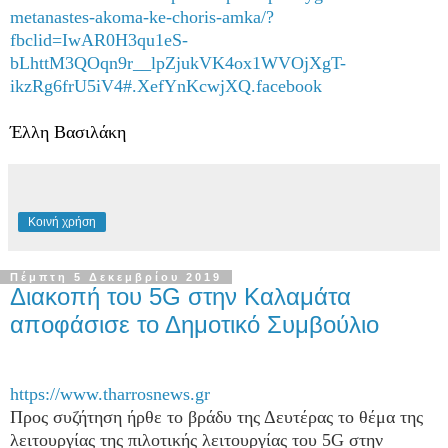
metanastes-akoma-ke-choris-amka/?
fbclid=IwAR0H3qu1eS-
bLhttM3QOqn9r__lpZjukVK4ox1WVOjXgT-
ikzRg6frU5iV4#.XefYnKcwjXQ.facebook
Έλλη Βασιλάκη
Κοινή χρήση
Πέμπτη 5 Δεκεμβρίου 2019
Διακοπή του 5G στην Καλαμάτα
αποφάσισε το Δημοτικό Συμβούλιο
https://www.tharrosnews.gr
Προς συζήτηση ήρθε το βράδυ της Δευτέρας το θέμα της
λειτουργίας της πιλοτικής λειτουργίας του 5G στην