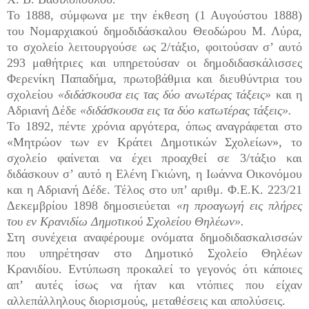
Το 1888, σύμφωνα με την έκθεση (1 Αυγούστου 1888)
του Νομαρχιακού δημοδιδάσκαλου Θεοδώρου Μ. Λύρα,
το σχολείο λειτουργούσε ως 2/τάξιο, φοιτούσαν σ’ αυτό
293 μαθήτριες και υπηρετούσαν οι δημοδιδασκάλισσες
Φερενίκη Παπαδήμα, πρωτοβάθμια και διευθύντρια του
σχολείου
«διδάσκουσα εις τας δύο ανωτέρας τάξεις»
και η
Αδριανή Δέδε
«διδάσκουσα εις τα δύο κατωτέρας τάξεις».
Το 1892, πέντε χρόνια αργότερα, όπως αναγράφεται στο
«Μητρώον των εν Κράτει Δημοτικών Σχολείων», το
σχολείο φαίνεται να έχει προαχθεί σε 3/τάξιο και
διδάσκουν σ’ αυτό η Ελένη Γκιώνη, η Ιωάννα Οικονόμου
και η Αδριανή Δέδε. Τέλος στο υπ’ αριθμ. Φ.Ε.Κ. 223/21
Δεκεμβρίου 1898 δημοσιεύεται
«η προαγωγή εις πλήρες
του εν Κρανιδίω Δημοτικού Σχολείου Θηλέων».
Στη συνέχεια αναφέρουμε ονόματα δημοδιδασκαλισσών
που υπηρέτησαν στο Δημοτικό Σχολείο Θηλέων
Κρανιδίου. Εντύπωση προκαλεί το γεγονός ότι κάποιες
απ’ αυτές ίσως να ήταν και ντόπιες που είχαν
αλλεπάλληλους διορισμούς, μεταθέσεις και απολύσεις.