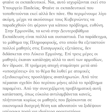
φταίνε οι εκπαιδευτικοί. Ναι, αυτό ισχυρίζονται εκεί στο
Υπουργείο Παιδείας. Φταίνε οι εκπαιδευτικοί που
τοποθετούνται εκεί αλλά δεν πάνε. Θα περιμένουμε λίγο
ακόμη, μέχρι να ακούσουμε τους Κυβερνώντες να
παραδεχθούν ότι φέρουν για κάποιο πρόβλημα, ευθύνη.
Στην Ερμιονίδα, τα κενά στην Δευτεροβάθμια
Εκπαίδευση είναι πολλά και ουσιαστικά. Για παράδειγμα,
το μάθημα της Πληροφορικής, στο οποίο θα εξεταστούν
πολλοί μαθητές στις Εισαγωγικές εξετάσεις, δεν
διδάσκεται στο Λύκειο Ερμιόνης. Επί τρεις μέρες οι
μαθητές έκαναν κατάληψη αλλά το αυτί των αρμοδίων,
δεν ίδρωσε. Η τριήμερη αποχή σταμάτησε μετά από
«υποσχέσεις» ότι το θέμα θα λυθεί με ατομικές
εξειδικευμένες προσλήψεις αναπληρωτών. Από τότε
πέρασαν σχεδόν δύο περίπου μήνες αλλά το πρόβλημα
παραμένει. Από την συνεχιζόμενη προβληματική αυτή
κατάσταση, όπως εύκολα αντιλαμβάνεται κανείς,
πλήττονται κυρίως οι μαθητές που βρίσκονται σε
οικονομικά δυσχερή θέση και αδυνατούν να ξοδέψουν
υπέρογκα ποσά για ιδιαίτερα φροντιστήρια.