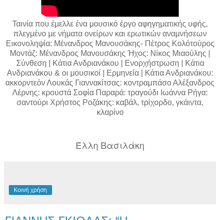
Ταινία που έμελλε ένα μουσικό έργο αφηγηματικής υφής,
πλεγμένο με νήματα ονείρων και ερωτικών αναμνήσεων
Eικονοληψία: Μένανδρος Μανουσάκης- Πέτρος Κολότούρος
Μοντάζ: Μένανδρος Μανουσάκης Ήχος: Νίκος Μιαούλης |
Σύνθεση | Κάτια Ανδριανάκου | Ενορχήστρωση | Κάτια
Ανδριανάκου & οι μουσικοί | Ερμηνεία | Κάτια Ανδριανάκου:
ακκορντεόν Λουκάς Γιαννακίτσας: κοντραμπάσο Αλέξανδρος
Λέρνης: κρουστά Σοφία Παραρά: τραγούδι Ιωάννα Ρήγα:
σαντούρι Χρήστος Ροζάκης: καβάλ, τρίχορδο, γκάιντα,
κλαρίνο
Έλλη Βασιλάκη
Κοινή χρήση