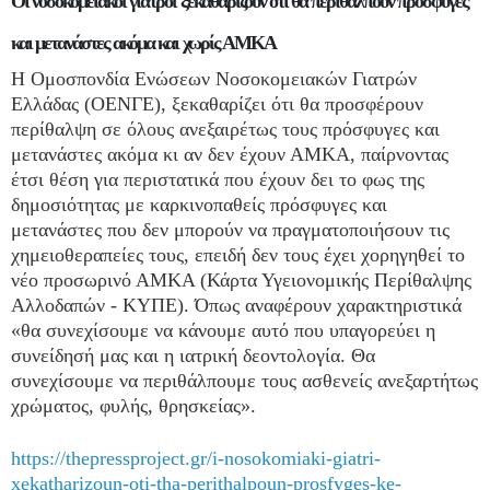
Οι νοσοκομειακοί γιατροί ξεκαθαρίζουν ότι θα περιθάλπουν πρόσφυγες
και μετανάστες ακόμα και χωρίς ΑΜΚΑ
Η Ομοσπονδία Ενώσεων Νοσοκομειακών Γιατρών
Ελλάδας (ΟΕΝΓΕ), ξεκαθαρίζει ότι θα προσφέρουν
περίθαλψη σε όλους ανεξαιρέτως τους πρόσφυγες και
μετανάστες ακόμα κι αν δεν έχουν ΑΜΚΑ, παίρνοντας
έτσι θέση για περιστατικά που έχουν δει το φως της
δημοσιότητας με καρκινοπαθείς πρόσφυγες και
μετανάστες που δεν μπορούν να πραγματοποιήσουν τις
χημειοθεραπείες τους, επειδή δεν τους έχει χορηγηθεί το
νέο προσωρινό ΑΜΚΑ (Κάρτα Υγειονομικής Περίθαλψης
Αλλοδαπών - ΚΥΠΕ). Όπως αναφέρουν χαρακτηριστικά
«θα συνεχίσουμε να κάνουμε αυτό που υπαγορεύει η
συνείδησή μας και η ιατρική δεοντολογία. Θα
συνεχίσουμε να περιθάλπουμε τους ασθενείς ανεξαρτήτως
χρώματος, φυλής, θρησκείας».
https://thepressproject.gr/i-nosokomiaki-giatri-
xekatharizoun-oti-tha-perithalpoun-prosfyges-ke-