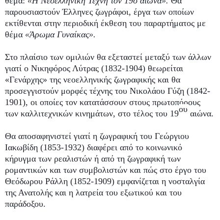
θέμα:
«Η Νεοελληνική Τέχνη τον 19ο αιώνα».
Θα
παρουσιαστούν Έλληνες ζωγράφοι, έργα των οποίων
εκτίθενται στην περιοδική έκθεση του παραρτήματος με
θέμα
«Άρωμα Γυναίκας».
Στο πλαίσιο των ομιλιών θα εξεταστεί μεταξύ των άλλων
γιατί ο Νικηφόρος Λύτρας (1832-1904) θεωρείται
«Γενάρχης» της νεοελληνικής ζωγραφικής και θα
προσεγγιστούν μορφές τέχνης του Νικολάου Γύζη (1842-
1901), οι οποίες τον κατατάσσουν στους πρωτοπόρους
ου
των καλλιτεχνικών κινημάτων, στο τέλος του 19
αιώνα.
Θα αποσαφηνιστεί γιατί η ζωγραφική του Γεώργιου
Ιακωβίδη (1853-1932) διαφέρει από το κοινωνικό
κήρυγμα των ρεαλιστών ή από τη ζωγραφική των
ρομαντικών και των συμβολιστών και πώς στο έργο του
Θεόδωρου Ράλλη (1852-1909) εμφανίζεται η νοσταλγία
της Ανατολής και η λατρεία του εξωτικού και του
παράδοξου.