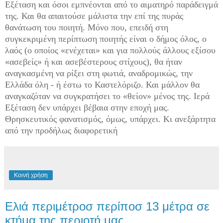
Εξέταση και όσοι εμπνέονται από το αιματηρό παράδειγμά
της. Και θα απαιτούσε μάλιστα την επί της πυράς
θανάτωση του ποιητή. Μόνο που, επειδή στη
συγκεκριμένη περίπτωση ποιητής είναι ο δήμος όλος, ο
λαός (ο οποίος «ενέχεται» και για πολλούς άλλους εξίσου
«ασεβείς» ή και ασεβέστερους στίχους), θα ήταν
αναγκασμένη να ρίξει στη φωτιά, αναδρομικώς, την
Ελλάδα όλη - ή έστω το Καστελόριζο. Και μάλλον θα
αναγκαζόταν να συγκρατήσει το «θείον» μένος της. Ιερά
Εξέταση δεν υπάρχει βέβαια στην εποχή μας.
Θρησκευτικός φανατισμός, όμως, υπάρχει. Κι ανεξάρτητα
από την προδήλως διαφορετική
Κοινή χρήση
Ελιά περιμέτροσ περίποσ 13 μέτρα σε
κτήμα της περιοτή μας