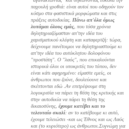
παχουλή γροθιά: είναι αυτοί που οδηγούν τον
κόσμο στα φασιστικά μορφώματα και στις
πράξεις αυτοδικίας.
Πάνω απ'όλα όμως
λυπάμαι όλους εμάς
, που τόσα χρόνια
δηλητηριαζόμασταν απ'την ιδέα του
χαρισματικού κλέφτη και καταφερτζή: τώρα,
δείχνουμε πανέτοιμοι να δηλητηριαστούμε κι
απ'την ιδέα του αυτόκλητου δολοφόνου
"προστάτη". Ο "λαός", που επικαλούνται
ιστορικά όλοι οι υποκριτές του τόπου, δεν
είναι κάτι αφηρημένο: είμαστε εμείς, οι
άνθρωποι που ζούνε, δουλεύουνε και
σκέπτονται εδώ .Aν επιτρέψουμε στη
λογοκρισία να πάρει τη θέση της κριτικής και
στην αυτοδικία να πάρει τη θέση της
δικαιοσύνης,
έχουμε κατέβει και το
τελευταίο σκαλί
: αν το κατέβουμε κι αυτό,
έχουμε τελειώσει -και ως Έθνος και ως Λαός
και (το κυριότερο) ως άνθρωποι.Συγνώμη για