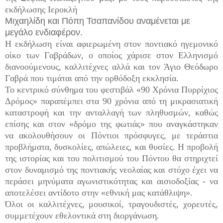
εκδήλωσης Ιεροκλή
Μιχαηλίδη και Πόπη Τσαπανίδου αναμένεται με
μεγάλο ενδιαφέρον.
Η εκδήλωση είναι αφιερωμένη στον ποντιακό ηγεμονικό
οίκο των Γαβράδων, ο οποίος χάρισε στον Ελληνισμό
διανοούμενους, καλλιτέχνες αλλά και τον Άγιο Θεόδωρο
Γαβρά που τιμάται από την ορθόδοξη εκκλησία.
Το κεντρικό σύνθημα του φεστιβάλ «90 Χρόνια Πυρρίχιος
Δρόμος» παραπέμπει στα 90 χρόνια από τη μικρασιατική
καταστροφή και την ανταλλαγή των πληθυσμών, καθώς
επίσης και στον «δρόμο της φωτιάς» που αναγκάστηκαν
να ακολουθήσουν οι Πόντιοι πρόσφυγες, με τεράστια
προβλήματα, δυσκολίες, απώλειες, και θυσίες. Η προβολή
της ιστορίας και του πολιτισμού του Πόντου θα στηριχτεί
στον δυναμισμό της ποντιακής νεολαίας και στόχο έχει να
περάσει μηνύματα αγωνιστικότητας και αισιοδοξίας - να
αποτελέσει αντίδοτο στην «εθνική μας κατάθλιψη».
Όλοι οι καλλιτέχνες, μουσικοί, τραγουδιστές, χορευτές,
συμμετέχουν εθελοντικά στη διοργάνωση.