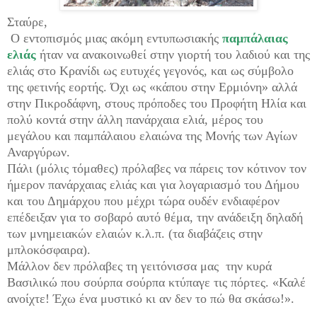
Σταύρε,
Ο εντοπισμός μιας ακόμη εντυπωσιακής
παμπάλαιας
ελιάς
ήταν να ανακοινωθεί στην γιορτή του λαδιού και της
ελιάς στο Κρανίδι ως ευτυχές γεγονός, και ως σύμβολο
της φετινής εορτής. Όχι ως «κάπου στην Ερμιόνη» αλλά
στην Πικροδάφνη, στους πρόποδες του Προφήτη Ηλία και
πολύ κοντά στην άλλη πανάρχαια ελιά, μέρος του
μεγάλου και παμπάλαιου ελαιώνα της Μονής των Αγίων
Αναργύρων.
Πάλι (μόλις τόμαθες) πρόλαβες να πάρεις τον κότινον τον
ήμερον πανάρχαιας ελιάς και για λογαριασμό του Δήμου
και του Δημάρχου που μέχρι τώρα ουδέν ενδιαφέρον
επέδειξαν για το σοβαρό αυτό θέμα, την ανάδειξη δηλαδή
των μνημειακών ελαιών κ.λ.π. (τα διαβάζεις στην
μπλοκόσφαιρα).
Μάλλον δεν πρόλαβες τη γειτόνισσα μας την κυρά
Βασιλικώ που σούρπα σούρπα κτύπαγε τις πόρτες. «Καλέ
ανοίχτε! Έχω ένα μυστικό κι αν δεν το πώ θα σκάσω!».