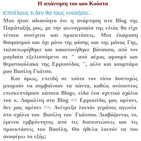
Η απάντηση του κου Κούστα
Επιτέλους τι δεν θα τους ενολήσει...
Μου ήταν αδιανόητο ότι η ανάρτηση στο Blog της
Παράταξής μας, με την φωτογραφία της ελιάς θα είχε
τέτοια συνέχεια και προεκτάσεις. Μια έκφραση
θαυμασμού και όχι μόνο της φύσης και της μάνας Γης,
ταλαιπωρήθηκε και κακοποιήθηκε βάναυσα, από τον
ραγδαία εξελισσόμενο σε " από αέρος φρουρό και
θεματοφύλακα της Ερμιονίδας ", φίλο και κουμπάρο
μου Βασίλη Γκάτσο.
Και όμως, επειδή σε τούτο τον τόπο δυστυχώς
μπορούν να συμβαίνουν τα πάντα, καθώς ανύποπτος
επισκεπτόμουν κάποια Blogs, είδα ένα σχετικό σχόλιο
του κ. Δαμαλίτη στο Blog << Ερμιονίδα, μας αρέσει,
δεν μας αρέσει >>. Ανέτρεξα λοιπόν γεμάτος αγωνία
στο σχόλιο του Βασίλη του Γκάτσου. Διαβάζοντας το,
έμεινα εμβρόντητος από τις διαπιστώσεις και τις
προεκτάσεις του Βασίλη. Θα ήθελα λοιπόν να του
αναφέρω τα εξής: