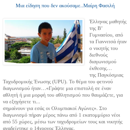
Μια είδηση που δεν ακούσαμε..Μαίρη Φασιλή
Έλληνας μαθητής
της Β’
Γυμνασίου, από
τα Γιαννιτσά ήταν
ο νικητής του
διεθνούς
διαγωνισμού
έκθεσης…
της Παγκόσμιας
Ταχυδρομικής Ένωσης (UPU). Το θέμα του φετινού
διαγωνισμού ήταν…«Γράψτε μια επιστολή σε έναν
αθλητή ή μια μορφή του αθλητισμού που θαυμάζετε, για
να εξηγήσετε τι...
σημαίνουν για εσάς οι Ολυμπιακοί Αγώνες». Στο
διαγωνισμό πήραν μέρος πάνω από 1 εκατομμύριο νέοι
από 55 χώρες, μέσω των ταχυδρομείων τους και νικητής
αναδείχτηκε ο 14χρονος Έλληνας.