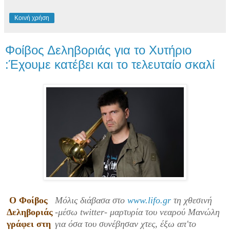
Κοινή χρήση
Φοίβος Δεληβοριάς για το Χυτήριο
:Έχουμε κατέβει και το τελευταίο σκαλί
O Φοίβος
Μόλις διάβασα στο
www.lifo.gr
τη χθεσινή
Δεληβοριάς
-μέσω twitter- μαρτυρία του νεαρού Μανώλη
γράφει στη
για όσα του συνέβησαν χτες, έξω απ'το