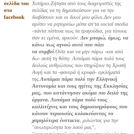
σελίδα του
Χυτήριο.Ζήτησα από τους διαχειριστές της
στο
σελίδας να τη δημοσιεύσουν για να την
facebook
διαβάσουν και οι δικοί μου φίλοι.Δεν μου
αρέσει να ρητορεύω μέσα απ'τα social media
-πάντα πίστευα πως τα τραγούδια, για τύπους
σαν κι εμένα, αρκούν.
Δεν μπορώ, όμως, να
κάνω πως αγνοώ αυτό που πάει
να συμβεί
.Ούτε και να μην πάρω -και από
δω- αυτή τη θέση: Λυπάμαι πάρα πολύ τους
δειλούς ανθρώπους που στηρίζουν τη Χρυσή
Αυγή και τα -φανερά ή κρυφά- εγκλήματά
της.
Λυπάμαι πάρα πολύ την Ελληνική
Αστυνομία και τους ηγέτες της Εκκλησίας
μας, που κατάντησαν ακόμα πιο δειλά της
όργανα. Λυπάμαι πάρα πολύ τους
καλλιτέχνες και τους δημοσιογράφους που
κάνουν περιουσίες κολακεύοντας τα
χαμηλότερα ένστικτα
, μιλώντας για την
"ανωτερώτητα του λαού μας",
"αγανακτώντας" και σηκώνοντας εύκολα την