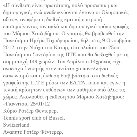
«Η σύνθεση είναι πρωτότυπη, πολύ προσωπική και
δημιουργική, ενώ αναδεικνύονται έντονα οι Ολυμπιακές
αξίες», αναφέρει η διεθνής κριτική επιτροπή
επισημαίνοντας τον απλό και δημιουργικό τρόπο γραφής
του Μάριου Χατζηδήμου. Ο νικητής θα βραβευθεί την
Παγκόσμια Ημέρα Ταχυδρομείου, δηλ. στις 9 Οκτωβρίου
2012, στην Ντόχα του Κατάρ, στο πλαίσιο του 25ου
Παγκόσμιου Συνεδρίου της ΠΤΕ που θα διεξαχθεί με τη
συμμετοχή 149 χωρών. Τον Απρίλιο ο 14χρονος είχε
αναδειχτεί νικητής στον αντίστοιχο πανελλήνιο
διαγωνισμό και η έκθεση διαβιβάστηκε στο διεθνές
γραφείο της Π.Τ.Ε μέσω των ΕΛ.ΤΑ, όπου και έγινε η
τελική κρίση των εκθέσεων των μαθητών από όλες τις
χώρες. Ακολουθεί η έκθεση του Μάριου Χατζηδήμου:
«Γιαννιτσά, 25/01/12
Κύριο Ρότζερ Φεντερερ,
Tennis sport club of Bussel,
Switzerland.
Αγαπητέ Ρότζερ Φέντερερ,