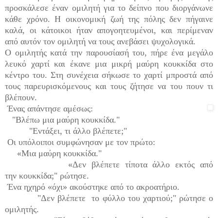
προσκάλεσε έναν ομιλητή για το δείπνο που διοργάνωνε
κάθε χρόνο. Η οικονομική ζωή της πόλης δεν πήγαινε
καλά, οι κάτοικοι ήταν απογοητευμένοι, και περίμεναν
από αυτόν τον ομιλητή να τους ανεβάσει ψυχολογικά.
Ο ομιλητής κατά την παρουσίασή του, πήρε ένα μεγάλο
λευκό χαρτί και έκανε μια μικρή μαύρη κουκκίδα στο
κέντρο του. Στη συνέχεια σήκωσε το χαρτί μπροστά από
τους παρευρισκόμενους και τους ζήτησε να του πουν τι
βλέπουν.
Ένας απάντησε αμέσως:
"Βλέπω μια μαύρη κουκκίδα."
"Εντάξει, τι άλλο βλέπετε;"
Οι υπόλοιποι συμφώνησαν με τον πρώτο:
«Μια μαύρη κουκκίδα."
«Δεν βλέπετε τίποτα άλλο εκτός από
την κουκκίδα;" ρώτησε.
Ένα ηχηρό «όχι» ακούστηκε από το ακροατήριο.
"Δεν βλέπετε το φύλλο του χαρτιού;" ρώτησε ο
ομιλητής.