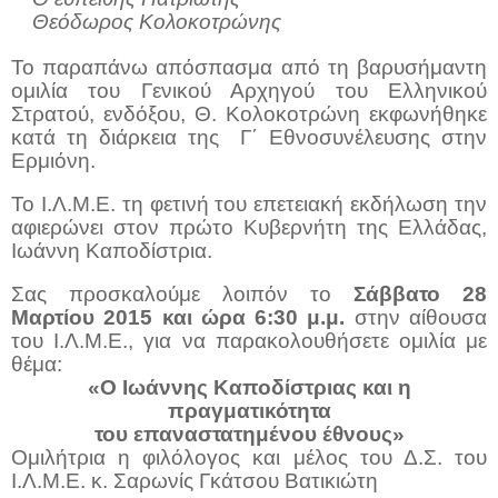
Θεόδωρος Κολοκοτρώνης
Το παραπάνω απόσπασμα από τη βαρυσήμαντη
ομιλία του Γενικού Αρχηγού του Ελληνικού
Στρατού, ενδόξου, Θ. Κολοκοτρώνη εκφωνήθηκε
κατά τη διάρκεια της
Γ΄ Εθνοσυνέλευσης στην
Ερμιόνη.
Το Ι.Λ.Μ.Ε. τη φετινή του επετειακή εκδήλωση την
αφιερώνει στον πρώτο Κυβερνήτη της Ελλάδας,
Ιωάννη Καποδίστρια.
Σας προσκαλούμε λοιπόν το
Σάββατο 28
Μαρτίου 2015 και ώρα 6:30 μ.μ.
στην αίθουσα
του Ι.Λ.Μ.Ε., για να παρακολουθήσετε ομιλία με
θέμα:
«Ο Ιωάννης Καποδίστριας και η
πραγματικότητα
του επαναστατημένου έθνους»
Ομιλήτρια η φιλόλογος και μέλος του Δ.Σ. του
Ι.Λ.Μ.Ε. κ. Σαρωνίς Γκάτσου Βατικιώτη