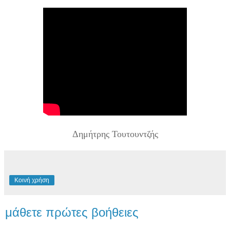
Δημήτρης Τουτουντζής
Κοινή χρήση
μάθετε πρώτες βοήθειες