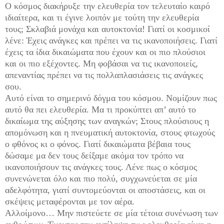
Ο κόσμος διακήρυξε την ελευθερία τον τελευταίο καιρό
ιδιαίτερα, και τι έγινε λοιπόν με τούτη την ελευθερία
τους; Σκλαβιά μονάχα και αυτοκτονία! Γιατί οι κοσμικοί
λένε: Έχεις ανάγκες και πρέπει να τις ικανοποιήσεις. Γιατί
έχεις τα ίδια δικαιώματα που έχουν και οι πιο πλούσιοι
και οι πιο εξέχοντες. Μη φοβάσαι να τις ικανοποιείς,
απεναντίας πρέπει να τις πολλαπλασιάσεις τις ανάγκες
σου.
Αυτό είναι το σημερινό δόγμα του κόσμου. Νομίζουν πως
αυτό θα πει ελευθερία. Μα τι προκύπτει απ’ αυτό το
δικαίωμα της αύξησης των αναγκών; Στους πλούσιους η
απομόνωση και η πνευματική αυτοκτονία, στους φτωχούς
ο φθόνος κι ο φόνος. Γιατί δικαιώματα βέβαια τους
δώσαμε μα δεν τους δείξαμε ακόμα τον τρόπο να
ικανοποιήσουν τις ανάγκες τους. Λένε πως ο κόσμος
συνενώνεται όλο και πιο πολύ, συγχωνεύεται σε μία
αδελφότητα, γιατί συντομεύονται οι αποστάσεις, και οι
σκέψεις μεταφέρονται με τον αέρα.
Αλλοίμονο… Μην πιστεύετε σε μία τέτοια συνένωση των