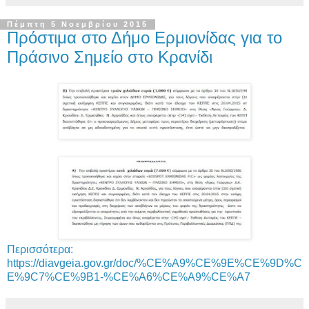
Πέμπτη 5 Νοεμβρίου 2015
Πρόστιμα στο Δήμο Ερμιονίδας για το
Πράσινο Σημείο στο Κρανίδι
Περισσότερα:
https://diavgeia.gov.gr/doc/%CE%A9%CE%9E%CE%9D%C
E%9C7%CE%9B1-%CE%A6%CE%A9%CE%A7