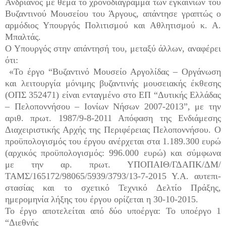
Ανδριανός
με θέμα το χρονοδιάγραμμα των εγκαινίων του
Βυζαντινού Μουσείου του Άργους
, απάντησε
γραπτώς ο
αρμόδιος Υπουργός Πολιτισμού και Αθλητισμού κ. Α.
Μπαλτάς.
Ο
Υπουργός
στην απάντησή του, μεταξύ άλλων, αναφέρει
ότι:
«Το έργο “Βυζαντινό Μουσείο Αργολίδας – Οργάνωση
και λειτουργία μόνιμης βυζαντινής μουσειακής έκθεσης
(ΟΠΣ 352471) είναι ενταγμένο στο ΕΠ “Δυτικής Ελλάδας
– Πελοποννήσου – Ιονίων Νήσων 2007-2013”, με την
αριθ. πρωτ. 1987/9-8-2011 Απόφαση της Ενδιάμεσης
Διαχειριστικής Αρχής της Περιφέρειας Πελοποννήσου. Ο
προϋπολογισμός του έργου ανέρχεται στα 1.189.300 ευρώ
(αρχικός προϋπολογισμός: 996.000 ευρώ) και σύμφωνα
με την αρ. πρωτ. ΥΠΟΠΑΙΘ/ΓΔΑΠΚ/ΔΜ/
ΤΑΜΣ/165172/98065/5939/3793/13-7-2015 Υ.Α. αυτεπι-
στασίας και το σχετικό Τεχνικό Δελτίο Πράξης,
ημερομηνία λήξης του έργου ορίζεται η 30-10-2015.
Το έργο αποτελείται από δύο υποέργα: Το υποέργο 1
“Διεθνής