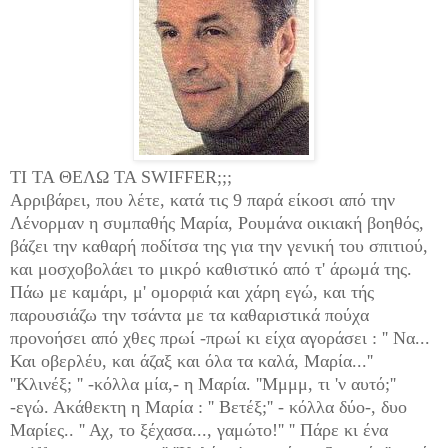
ΤΙ ΤΑ ΘΕΛΩ ΤΑ SWIFFER;;;
Αρριβάρει, που λέτε, κατά τις 9 παρά είκοσι από την
Λένορμαν η συμπαθής Μαρία, Ρουμάνα οικιακή βοηθός,
βάζει την καθαρή ποδίτσα της για την γενική του σπιτιού,
και μοσχοβολάει το μικρό καθιστικό από τ' άρωμά της.
Πάω με καμάρι, μ' ομορφιά και χάρη εγώ, και τής
παρουσιάζω την τσάντα με τα καθαριστικά πούχα
προνοήσει από χθες πρωί -πρωί κι είχα αγοράσει : ''
N
α...
Και οβερλέυ, και άζαξ και όλα τα καλά, Μαρία...''
''Κλινέξ; '' -κόλλα μία,- η Μαρία. ''Μμμμ, τι 'ν αυτό;''
-εγώ. Ακάθεκτη η Μαρία :
'' Βετέξ;'' - κόλλα δύο-, δυο
Μαρίες.. '' Αχ, το ξέχασα..., γαμώτο!'' '' Πάρε κι ένα