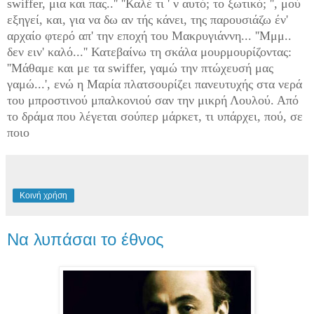
swiffer, μια και πας..'' ''Καλέ τι ' ν αυτό; το ξωτικό; '', μού
εξηγεί, και, για να δω αν τής κάνει, της παρουσιάζω έν'
αρχαίο φτερό απ' την εποχή του Μακρυγιάννη... ''Μμμ..
δεν ειν' καλό...'' Κατεβαίνω τη σκάλα μουρμουρίζοντας:
''Μάθαμε και με τα swiffer, γαμώ την πτώχευσή μας
γαμώ...', ενώ η Μαρία πλατσουρίζει πανευτυχής στα νερά
του μπροστινού μπαλκονιού σαν την μικρή Λουλού.
Από
το δράμα που λέγεται σούπερ μάρκετ, τι υπάρχει, πού, σε
ποιο
Κοινή χρήση
Να λυπάσαι το έθνος