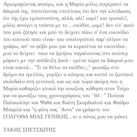
Αγκομαχώντας ανοίγω, και η Μαρία μόλις συγκρατεί τα
δάκρυά της, πιστεύοντας επιτέλους ότι δεν την κλείδωσα,
ότι τής έχω εμπιστοσύνη, αλλά, αλί! ωιμέ! και τρισαλί!,
μόλις ανοίγει η τσάντα με το ...swiffer, ωιμέ! δεν είν' αυτό
που μού ζήτησε και μού το δείχνει πίσω σ' ένα εικονίδιο
του κουτιού ποιο είναι- του υπολογιστού παρ' ολίγον να
γράψω, απ’ το φόβο μου για τα κερατένια τα εικονίδια-,
μού το δείχνει
ποιο να ζητήσω πηγαίνοντας στο σούπερ
μάρκετ με την απόδειξη ξανά - εμένα τώρα τα δάκρυά μου
είναι καυτά... ''Τι τα θέλω τα swiffer;;;'' φωνάζω στο
δρόμο σα τρελλός, γυρίζει ο κόσμος και κυττά το ζωντανό
σκάνδαλο στη γειτονιά, και ως και τώρα ακόμη που η
Μαρία καθαρίζει γλυκά την κουζίνα, κάθησα στον Τοίχο
για να φωνάξω τους χρονογράφους του ' 60 : '' Πούσαι
Παλαιολόγε και Ψαθά και Καίτη Σκορδιαλού και Φαίδρο
Μπαρλά και ''η φίλη σας ΄Αννυ'' να γράψετε τον
ΓΟΛΓΟΘΑ ΜΙΑΣ ΓΕΝΙΚΗΣ , κι ο πόνος μου να γιάνει.
TAKH
Σ ΣΠΕΤΣΙΩΤΗΣ