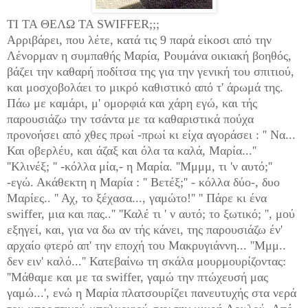
ΤΙ ΤΑ ΘΕΛΩ ΤΑ SWIFFER;;;
Αρριβάρει, που λέτε, κατά τις 9 παρά είκοσι από την
Λένορμαν η συμπαθής Μαρία, Ρουμάνα οικιακή βοηθός,
βάζει την καθαρή ποδίτσα της για την γενική του σπιτιού,
και μοσχοβολάει το μικρό καθιστικό από τ' άρωμά της.
Πάω με καμάρι, μ' ομορφιά και χάρη εγώ, και τής
παρουσιάζω την τσάντα με τα καθαριστικά πούχα
προνοήσει από χθες πρωί -πρωί κι είχα αγοράσει : ''
N
α...
Και οβερλέυ, και άζαξ και όλα τα καλά, Μαρία...''
''Κλινέξ; '' -κόλλα μία,- η Μαρία. ''Μμμμ, τι 'ν αυτό;''
-εγώ. Ακάθεκτη η Μαρία :
'' Βετέξ;'' - κόλλα δύο-, δυο
Μαρίες.. '' Αχ, το ξέχασα..., γαμώτο!'' '' Πάρε κι ένα
swiffer, μια και πας..'' ''Καλέ τι ' ν αυτό; το ξωτικό; '', μού
εξηγεί, και, για να δω αν τής κάνει, της παρουσιάζω έν'
αρχαίο φτερό απ' την εποχή του Μακρυγιάννη... ''Μμμ..
δεν ειν' καλό...'' Κατεβαίνω τη σκάλα μουρμουρίζοντας:
''Μάθαμε και με τα swiffer, γαμώ την πτώχευσή μας
γαμώ...', ενώ η Μαρία πλατσουρίζει πανευτυχής στα νερά