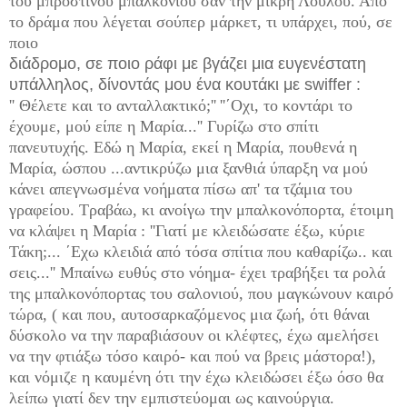
του μπροστινού μπαλκονιού σαν την μικρή Λουλού.
Από
το δράμα που λέγεται σούπερ μάρκετ, τι υπάρχει, πού, σε
ποιο
διάδρομο, σε ποιο ράφι με βγάζει μια ευγενέστατη
υπάλληλος, δίνοντάς μου ένα κουτάκι με swiffer :
'' Θέλετε και το ανταλλακτικό;''
''΄Οχι, το κοντάρι το
έχουμε, μού είπε η Μαρία...'' Γυρίζω στο σπίτι
πανευτυχής. Εδώ η Μαρία, εκεί η Μαρία, πουθενά η
Μαρία, ώσπου ...αντικρύζω μια ξανθιά ύπαρξη να μού
κάνει απεγνωσμένα νοήματα πίσω απ' τα τζάμια του
γραφείου. Τραβάω, κι ανοίγω την μπαλκονόπορτα, έτοιμη
να κλάψει η Μαρία : ''Γιατί με κλειδώσατε έξω, κύριε
Τάκη;... ΄Εχω κλειδιά από τόσα σπίτια που καθαρίζω.. και
σεις...'' Μπαίνω ευθύς στο νόημα- έχει τραβήξει τα ρολά
της μπαλκονόπορτας του σαλονιού, που μαγκώνουν καιρό
τώρα, ( και που, αυτοσαρκαζόμενος μια ζωή, ότι θάναι
δύσκολο να την παραβιάσουν οι κλέφτες, έχω αμελήσει
να την φτιάξω τόσο καιρό- και πού να βρεις μάστορα!),
και νόμιζε η καυμένη ότι την έχω κλειδώσει έξω όσο θα
λείπω γιατί δεν την εμπιστεύομαι ως καινούργια.