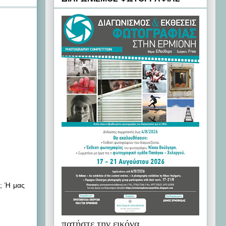
α; Ή μας
πατήστε την εικόνα