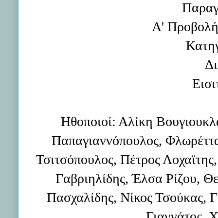
Παραγ
Α' Προβολή
Κατη
Δι
Εισι
Ηθοποιοί: Αλίκη Βουγιουκλ
Παπαγιαννόπουλος, Φλωρέττα
Τσιτσόπουλος, Πέτρος Λοχαϊτης,
Γαβριηλίδης, Έλσα Ρίζου, Θ
Πασχαλίδης, Νίκος Τσούκας, 
Γιαννάτος, 