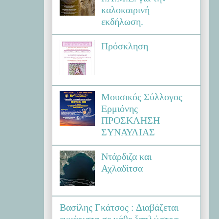
καλοκαιρινή
εκδήλωση.
Πρόσκληση
Μουσικός Σύλλογος
Ερμιόνης
ΠΡΟΣΚΛΗΣΗ
ΣΥΝΑΥΛΙΑΣ
Ντάρδιζα και
Αχλαδίτσα
Βασίλης Γκάτσος : Διαβάζεται
ευχάριστα σε κάθε ξαπλώστρα