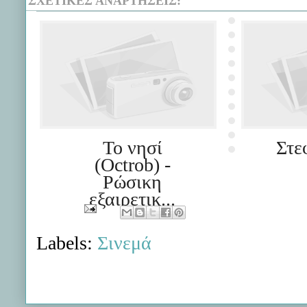
ΣΧΕΤΙΚΈΣ ΑΝΑΡΤΉΣΕΙΣ:
Το νησί
Στε
(Octrob) -
Ρώσικη
εξαιρετικ...
Labels:
Σινεμά