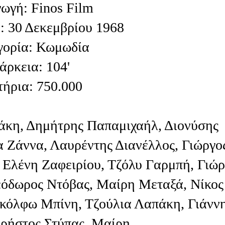
ωγή: Finos Film
: 30 Δεκεμβρίου 1968
γορία: Κωμωδία
άρκεια: 104'
τήρια: 750.000
άκη, Δημήτρης Παπαμιχαήλ, Διονύσης
 Ζάννα, Λαυρέντης Διανέλλος, Γιώργο
 Ελένη Ζαφειρίου, Τζόλυ Γαρμπή, Γιώρ
εόδωρος Ντόβας, Μαίρη Μεταξά, Νίκος
Γκόλφω Μπίνη, Τζούλια Λαπάκη, Γιάνν
Χρήστος Στύπας, Μαίρη