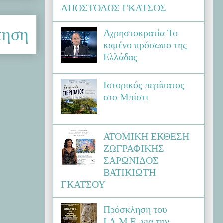
ΑΠΟΣΤΟΛΟΣ ΓΚΑΤΣΟΣ
τηση
Αχρηστοκρατία Το
καμένο πρόσωπο της
Ελλάδας
Ιστορικός περίπατος
στο Μπίστι
ΑΤΟΜΙΚΗ ΕΚΘΕΣΗ
ΖΩΓΡΑΦΙΚΗΣ
ΣΑΡΩΝΙΔΟΣ
ΒΑΤΙΚΙΩΤΗ
ΓΚΑΤΣΟΥ
Πρόσκληση του
Ι.Λ.Μ.Ε. για την