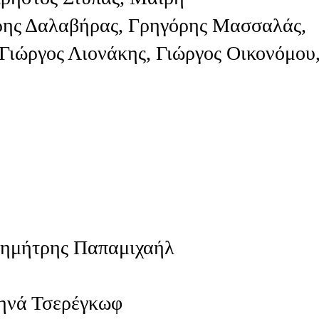
τρης Δαλαβήρας, Γρηγόρης Μασσαλάς,
 Γιώργος Λιονάκης, Γιώργος Οικονόμου
Δημήτρης Παπαμιχαήλ
θηνά Τσερέγκωφ