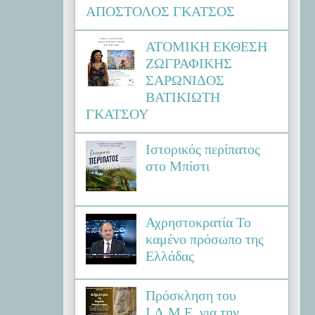
ΑΠΟΣΤΟΛΟΣ ΓΚΑΤΣΟΣ
ΑΤΟΜΙΚΗ ΕΚΘΕΣΗ
ΖΩΓΡΑΦΙΚΗΣ
ΣΑΡΩΝΙΔΟΣ
ΒΑΤΙΚΙΩΤΗ
ΓΚΑΤΣΟΥ
Ιστορικός περίπατος
στο Μπίστι
Αχρηστοκρατία Το
καμένο πρόσωπο της
Ελλάδας
Πρόσκληση του
Ι.Λ.Μ.Ε. για την