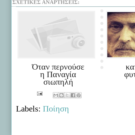
ΣΧΕΤΙΚΈΣ ΑΝΑΡΤΉΣΕΙΣ:
Όταν περνούσε
κα
η Παναγία
φυτ
σιωπηλή
Labels:
Ποίηση