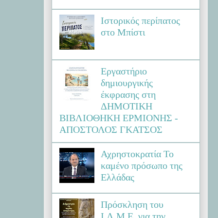
Ιστορικός περίπατος
στο Μπίστι
Εργαστήριο
δημιουργικής
έκφρασης στη
ΔΗΜΟΤΙΚΗ
ΒΙΒΛΙΟΘΗΚΗ ΕΡΜΙΟΝΗΣ -
ΑΠΟΣΤΟΛΟΣ ΓΚΑΤΣΟΣ
Αχρηστοκρατία Το
καμένο πρόσωπο της
Ελλάδας
Πρόσκληση του
Ι.Λ.Μ.Ε. για την