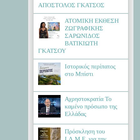
ΑΠΟΣΤΟΛΟΣ ΓΚΑΤΣΟΣ
ΑΤΟΜΙΚΗ ΕΚΘΕΣΗ
ΖΩΓΡΑΦΙΚΗΣ
ΣΑΡΩΝΙΔΟΣ
ΒΑΤΙΚΙΩΤΗ
ΓΚΑΤΣΟΥ
Ιστορικός περίπατος
στο Μπίστι
Αχρηστοκρατία Το
καμένο πρόσωπο της
Ελλάδας
Πρόσκληση του
Ι.Λ.Μ.Ε. για την