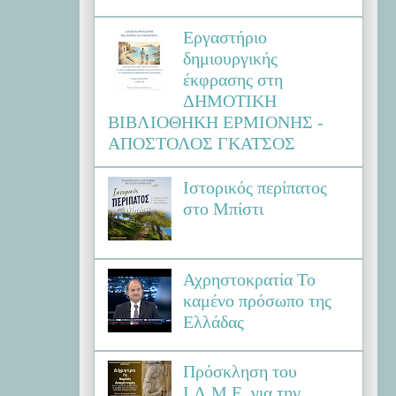
Εργαστήριο
δημιουργικής
έκφρασης στη
ΔΗΜΟΤΙΚΗ
ΒΙΒΛΙΟΘΗΚΗ ΕΡΜΙΟΝΗΣ -
ΑΠΟΣΤΟΛΟΣ ΓΚΑΤΣΟΣ
Ιστορικός περίπατος
στο Μπίστι
Αχρηστοκρατία Το
καμένο πρόσωπο της
Ελλάδας
Πρόσκληση του
Ι.Λ.Μ.Ε. για την