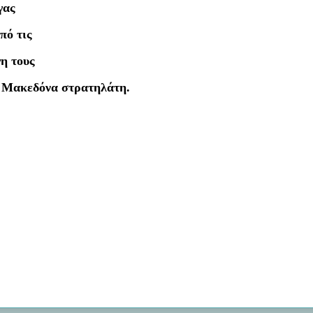
γας
πό τις
γη τους
ου Μακεδόνα στρατηλάτη.