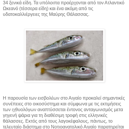
34 ξενικά είδη. Τα υπόλοιπα προέρχονται από τον Ατλαντικό
Ωκεανό (τέσσερα είδη) και ένα ακόµη από τις
υδατοκαλλιέργειες της Μαύρης Θάλασσας.
Η παρουσία των εισβολέων στο Αιγαίο προκαλεί σηµαντικές
συνέπειες στο οικοσύστηµα και σύµφωνα µε τις εκτιµήσεις
των ιχθυολόγων αναπτύσσεται έντονος ανταγωνισµός µετα
γηγενή ψάρια για τη διαθέσιµη τροφή στις ελληνικές
θάλασσες. Εκτός από τους λαγοκέφαλους, πάντως, το
τελευταίο διάστηµα στο Νοτιοανατολικό Αιγαίο παρατηρείται