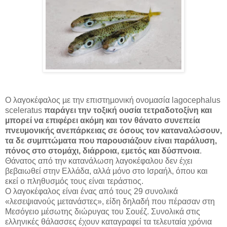
Ο λαγοκέφαλος µε την επιστηµονική ονοµασία lagocephalus
sceleratus
παράγει την τοξική ουσία τετραδοτοξίνη και
µπορεί να επιφέρει ακόµη και τον θάνατο συνεπεία
πνευµονικής ανεπάρκειας σε όσους τον καταναλώσουν,
τα δε συµπτώµατα που παρουσιάζουν είναι παράλυση,
πόνος στο στοµάχι, διάρροια, εµετός και δύσπνοια
.
Θάνατος από την κατανάλωση λαγοκέφαλου δεν έχει
βεβαιωθεί στην Ελλάδα, αλλά µόνο στο Ισραήλ, όπου και
εκεί ο πληθυσµός τους είναι τεράστιος.
Ο λαγοκέφαλος είναι ένας από τους 29 συνολικά
«λεσεψιανούς µετανάστες», είδη δηλαδή που πέρασαν στη
Μεσόγειο µέσωτης διώρυγας του Σουέζ. Συνολικά στις
ελληνικές θάλασσες έχουν καταγραφεί τα τελευταία χρόνια