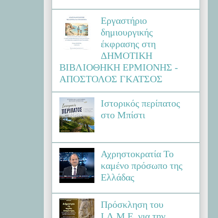
Εργαστήριο
δημιουργικής
έκφρασης στη
ΔΗΜΟΤΙΚΗ
ΒΙΒΛΙΟΘΗΚΗ ΕΡΜΙΟΝΗΣ -
ΑΠΟΣΤΟΛΟΣ ΓΚΑΤΣΟΣ
Ιστορικός περίπατος
στο Μπίστι
Αχρηστοκρατία Το
καμένο πρόσωπο της
Ελλάδας
Πρόσκληση του
Ι.Λ.Μ.Ε. για την