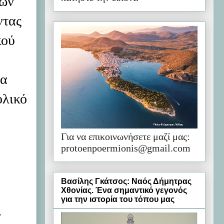
εων
ντας
κού
τα
ολικό
Για να επικοινωνήσετε μαζί μας:
protoenpoermionis@gmail.com
Βασίλης Γκάτσος: Ναός Δήμητρας
Χθονίας. Ένα σημαντικό γεγονός
η
για την ιστορία του τόπου μας
ν