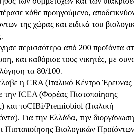
ήθος των συμμετοχών και των διακρίσ
πέρασε κάθε προηγούμενο, αποδεικνύο
όντων της χώρας και ειδικά του βιολογι
.
όγησε περισσότερα από 200 προϊόντα σ
ση, και καθόρισε τους νικητές, με συν
λόγηση τα 80/100.
έλαβε η CRA (Ιταλικό Κέντρο Έρευνας
ε την ICEA (Φορέας Πιστοποίησης
) και τοCIBi/Premiobiol (Ιταλική
ϊόντα). Για την Ελλάδα, την διοργάνωσ
αι Πιστοποίησης Βιολογικών Προϊόντω