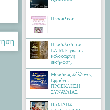
Πρόσκληση
τηση
Πρόσκληση του
Ι.Λ.Μ.Ε. για την
καλοκαιρινή
εκδήλωση.
Μουσικός Σύλλογος
Ερμιόνης
ΠΡΟΣΚΛΗΣΗ
ΣΥΝΑΥΛΙΑΣ
ΒΑΣΙΛΗΣ
ΣΑΤΡΑΒΕΛΑΣ: Η