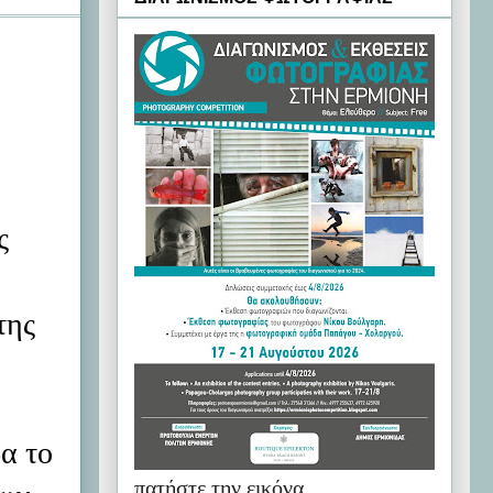
ς
της
δα το
πατήστε την εικόνα