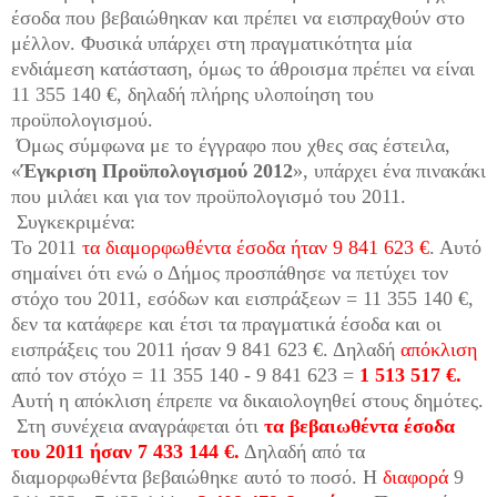
έσοδα που βεβαιώθηκαν και πρέπει να εισπραχθούν στο
μέλλον. Φυσικά υπάρχει στη πραγματικότητα μία
ενδιάμεση κατάσταση, όμως το άθροισμα πρέπει να είναι
11 355 140 €, δηλαδή πλήρης υλοποίηση του
προϋπολογισμού.
Όμως σύμφωνα με το έγγραφο που χθες σας έστειλα,
«
Έγκριση Προϋπολογισμού 2012
», υπάρχει ένα πινακάκι
που μιλάει και για τον προϋπολογισμό του 2011.
Συγκεκριμένα:
Το 2011
τα διαμορφωθέντα έσοδα ήταν 9 841 623 €
. Αυτό
σημαίνει ότι ενώ ο Δήμος προσπάθησε να πετύχει τον
στόχο του 2011, εσόδων και εισπράξεων = 11 355 140 €,
δεν τα κατάφερε και έτσι τα πραγματικά έσοδα και οι
εισπράξεις του 2011 ήσαν 9 841 623 €. Δηλαδή
απόκλιση
από τον στόχο = 11 355 140 - 9 841 623 =
1 513 517 €.
Αυτή η απόκλιση έπρεπε να δικαιολογηθεί στους δημότες.
Στη συνέχεια αναγράφεται ότι
τα βεβαιωθέντα έσοδα
του 2011 ήσαν 7 433 144 €.
Δηλαδή από τα
διαμορφωθέντα βεβαιώθηκε αυτό το ποσό. Η
διαφορά
9