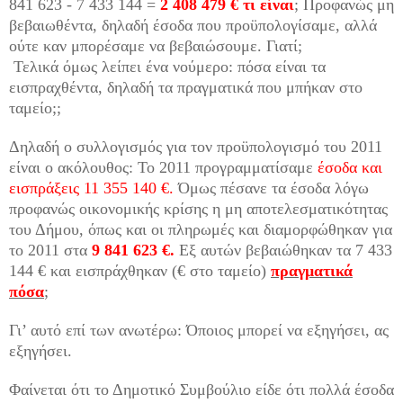
841 623 - 7 433 144 =
2 408 479 € τι είναι
; Προφανώς μη
βεβαιωθέντα, δηλαδή έσοδα που προϋπολογίσαμε, αλλά
ούτε καν μπορέσαμε να βεβαιώσουμε. Γιατί;
Τελικά όμως λείπει ένα νούμερο: πόσα είναι τα
εισπραχθέντα, δηλαδή τα πραγματικά που μπήκαν στο
ταμείο;;
Δηλαδή ο συλλογισμός για τον προϋπολογισμό του 2011
είναι ο ακόλουθος: Το 2011 προγραμματίσαμε
έσοδα και
εισπράξεις 11 355 140 €.
Όμως πέσανε τα έσοδα λόγω
προφανώς οικονομικής κρίσης η μη αποτελεσματικότητας
του Δήμου, όπως και οι πληρωμές και διαμορφώθηκαν για
το 2011 στα
9 841 623 €.
Εξ αυτών βεβαιώθηκαν τα 7 433
144 € και εισπράχθηκαν (€ στο ταμείο)
πραγματικά
πόσα
;
Γι’ αυτό επί των ανωτέρω: Όποιος μπορεί να εξηγήσει, ας
εξηγήσει.
Φαίνεται ότι το Δημοτικό Συμβούλιο είδε ότι πολλά έσοδα