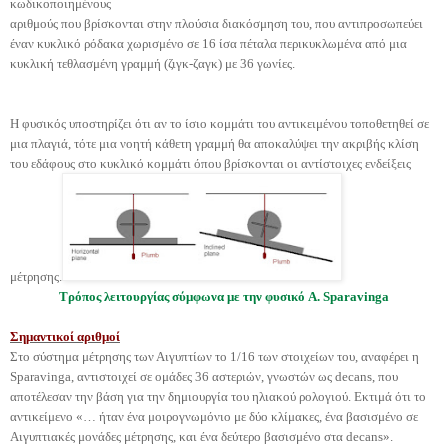
κωδικοποιημένους
αριθμούς που βρίσκονται στην πλούσια διακόσμηση του, που αντιπροσωπεύει
έναν κυκλικό ρόδακα χωρισμένο σε 16 ίσα πέταλα περικυκλωμένα από μια
κυκλική τεθλασμένη γραμμή (ζιγκ-ζαγκ) με 36 γωνίες.
Η φυσικός υποστηρίζει ότι αν το ίσιο κομμάτι του αντικειμένου τοποθετηθεί σε
μια πλαγιά, τότε μια νοητή κάθετη γραμμή θα αποκαλύψει την ακριβής κλίση
του εδάφους στο κυκλικό κομμάτι όπου βρίσκονται οι αντίστοιχες ενδείξεις
μέτρησης.
Τρόπος λειτουργίας σύμφωνα με την φυσικό A. Sparavinga
Σημαντικοί αριθμοί
Στο σύστημα μέτρησης των Αιγυπτίων το 1/16 των στοιχείων του, αναφέρει η
Sparavinga, αντιστοιχεί σε ομάδες 36 αστεριών, γνωστών ως decans, που
αποτέλεσαν την βάση για την δημιουργία του ηλιακού ρολογιού. Εκτιμά ότι το
αντικείμενο «… ήταν ένα μοιρογνωμόνιο με δύο κλίμακες, ένα βασισμένο σε
Αιγυπτιακές μονάδες μέτρησης, και ένα δεύτερο βασισμένο στα decans».