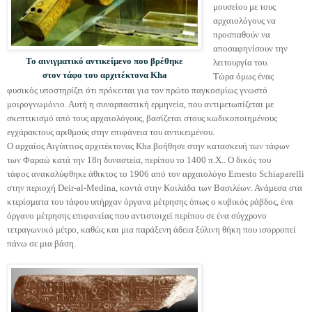
μουσείου με τους
αρχαιολόγους να
προσπαθούν να
αποσαφηνίσουν την
Το αινιγματικό αντικείμενο που βρέθηκε
λειτουργία του.
στον τάφο του αρχιτέκτονα Kha
Τώρα όμως ένας
φυσικός υποστηρίζει ότι πρόκειται για τον πρώτο παγκοσμίως γνωστό
μοιρογνωμόνιο. Αυτή η συναρπαστική ερμηνεία, που αντιμετωπίζεται με
σκεπτικισμό από τους αρχαιολόγους, βασίζεται στους κωδικοποιημένους
εγχάρακτους αριθμούς στην επιφάνεια του αντικειμένου.
Ο αρχαίος Αιγύπτιος αρχιτέκτονας Kha βοήθησε στην κατασκευή των τάφων
των Φαραώ κατά την 18η δυναστεία, περίπου το 1400 π.Χ.. Ο δικός του
τάφος ανακαλύφθηκε άθικτος το 1906 από τον αρχαιολόγο Ernesto Schiaparelli
στην περιοχή Deir-al-Medina, κοντά στην Κοιλάδα των Βασιλέων. Ανάμεσα στα
κτερίσματα του τάφου υπήρχαν όργανα μέτρησης όπως ο κυβικός ράβδος, ένα
όργανο μέτρησης επιφανείας που αντιστοιχεί περίπου σε ένα σύγχρονο
τετραγωνικό μέτρο, καθώς και μια παράξενη άδεια ξύλινη θήκη που ισορροπεί
πάνω σε μια βάση.