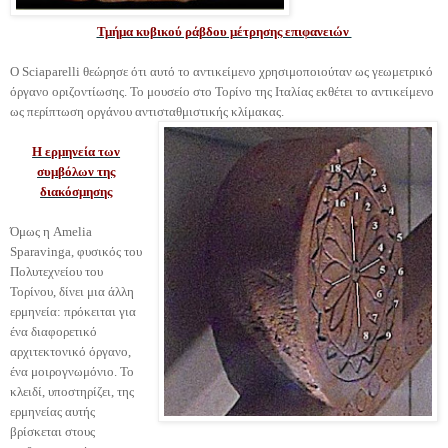
Τμήμα κυβικού ράβδου μέτρησης επιφανειών
Ο Sciaparelli θεώρησε ότι αυτό το αντικείμενο χρησιμοποιούταν ως γεωμετρικό
όργανο οριζοντίωσης. Το μουσείο στο Τορίνο της Ιταλίας εκθέτει το αντικείμενο
ως περίπτωση οργάνου αντισταθμιστικής κλίμακας.
Η ερμηνεία των
συμβόλων της
διακόσμησης
Όμως η Amelia
Sparavinga, φυσικός του
Πολυτεχνείου του
Τορίνου, δίνει μια άλλη
ερμηνεία: πρόκειται για
ένα διαφορετικό
αρχιτεκτονικό όργανο,
ένα μοιρογνωμόνιο. Το
κλειδί, υποστηρίζει, της
ερμηνείας αυτής
βρίσκεται στους