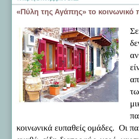
«Πύλη της Αγάπης» το κοινωνικό
Σε
δε
αν
εί
απ
τω
μι
πα
κοινωνικά ευπαθείς ομάδες. Οι π