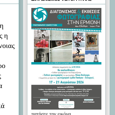
γη
ς η
νοιας
ρο
ς
α
κά
πατήστε την εικόνα