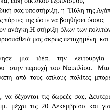
ικά, είδη οικιακού εξοπλισμού,
δική σας υποστήριξη, η ¨Πύλη της Αγά
ις πόρτες της ώστε να βοηθήσει όσους
ουν ανάγκη.Η στήριξη όλων των πολιτώ
 προσπάθειά μας άκρως πετυχημένη και
ησε μια ιδέα, την λειτουργία 
ου¨ στην περιοχή του Ναυπλίου. Μια
γάπη από τους απλούς πολίτες μπορ
, να δέχονται τις δωρεές σας, Δευτέρ
μμ. μέχρι τις 20 Δεκεμβρίου και γι