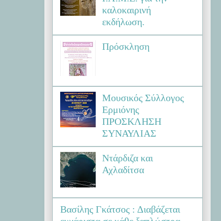
καλοκαιρινή
εκδήλωση.
Πρόσκληση
Μουσικός Σύλλογος
Ερμιόνης
ΠΡΟΣΚΛΗΣΗ
ΣΥΝΑΥΛΙΑΣ
Ντάρδιζα και
Αχλαδίτσα
Βασίλης Γκάτσος : Διαβάζεται
ευχάριστα σε κάθε ξαπλώστρα