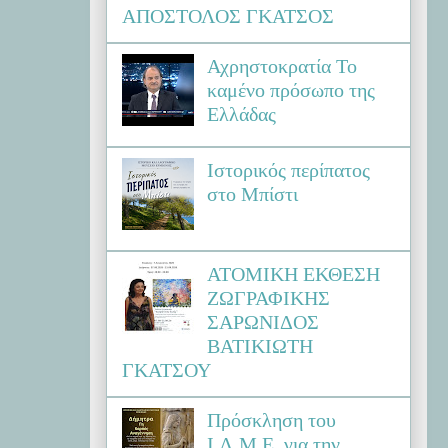
ΑΠΟΣΤΟΛΟΣ ΓΚΑΤΣΟΣ
Αχρηστοκρατία Το
καμένο πρόσωπο της
Ελλάδας
Ιστορικός περίπατος
στο Μπίστι
ΑΤΟΜΙΚΗ ΕΚΘΕΣΗ
ΖΩΓΡΑΦΙΚΗΣ
ΣΑΡΩΝΙΔΟΣ
ΒΑΤΙΚΙΩΤΗ
ΓΚΑΤΣΟΥ
Πρόσκληση του
Ι.Λ.Μ.Ε. για την