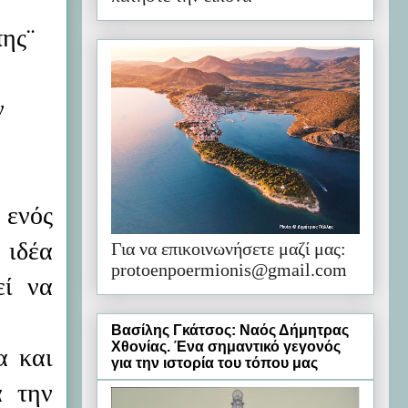
πης¨
ν
ενός
 ιδέα
Για να επικοινωνήσετε μαζί μας:
protoenpoermionis@gmail.com
εί να
Βασίλης Γκάτσος: Ναός Δήμητρας
Χθονίας. Ένα σημαντικό γεγονός
α και
για την ιστορία του τόπου μας
α την