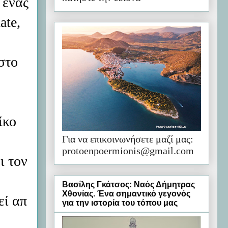
 ένας
ate,
στο
ίκο
Για να επικοινωνήσετε μαζί μας:
protoenpoermionis@gmail.com
ι τον
Βασίλης Γκάτσος: Ναός Δήμητρας
Χθονίας. Ένα σημαντικό γεγονός
εί απ
για την ιστορία του τόπου μας