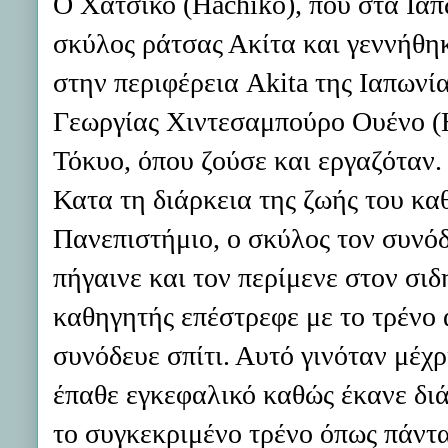
O Χατσίκο (Hachiko), που στα Ιαπ
σκύλος ράτσας Ακίτα και γεννήθηκ
στην περιφέρεια Akita της Ιαπωνία
Γεωργίας Χιντεσαμπούρο Ουένο (H
Τόκυο, όπου ζούσε και εργαζόταν.
Κατα τη διάρκεια της ζωής του κα
Πανεπιστήμιο, ο σκύλος τον συνόδ
πήγαινε και τον περίμενε στον σι
καθηγητής επέστρεφε με το τρένο 
συνόδευε σπίτι. Αυτό γινόταν μέχ
έπαθε εγκεφαλικό καθώς έκανε διά
το συγκεκριμένο τρένο όπως πάντα