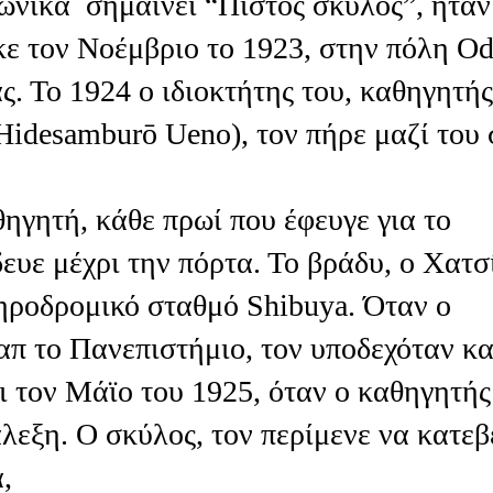
ωνικά σημαίνει “Πιστός σκύλος”, ήταν
ε τον Νοέμβριο το 1923, στην πόλη Od
ς. Το 1924 ο ιδιοκτήτης του, καθηγητής
idesamburō Ueno), τον πήρε μαζί του 
θηγητή, κάθε πρωί που έφευγε για το
ευε μέχρι την πόρτα. Το βράδυ, ο Χατσ
δηροδρομικό σταθμό Shibuya. Όταν ο
απ το Πανεπιστήμιο, τον υποδεχόταν κα
ρι τον Μάϊο του 1925, όταν ο καθηγητής
λεξη. Ο σκύλος, τον περίμενε να κατεβ
,