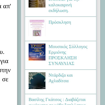
καλοκαιρινή
 απ'
εκδήλωση.
Πρόσκληση
Μουσικός Σύλλογος
υ.
Ερμιόνης
ΠΡΟΣΚΛΗΣΗ
 για
ΣΥΝΑΥΛΙΑΣ
στην
Ντάρδιζα και
 σε
Αχλαδίτσα
Βασίλης Γκάτσος : Διαβάζεται
ευχάριστα σε κάθε ξαπλώστρα