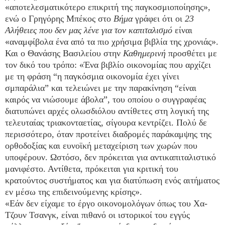
«αποτελεσματικότερο επικριτή της παγκοσμιοποίησης»,
ενώ ο Γρηγόρης Μπέκος στο
Βήμα
γράφει ότι οι
23
Αλήθειες που δεν μας λένε για τον καπιταλισμό
είναι
«αναμφίβολα ένα από τα πιο χρήσιμα βιβλία της χρονιάς».
Και ο Θανάσης Βασιλείου στην
Καθημερινή
προσθέτει με
τον δικό του τρόπο: «Ένα βιβλίο οικονομίας που αρχίζει
με τη φράση “η παγκόσμια οικονομία έχει γίνει
σμπαράλια” και τελειώνει με την παρακίνηση “είναι
καιρός να νιώσουμε άβολα”, του οποίου ο συγγραφέας
διατυπώνει αρχές ολωσδιόλου αντίθετες στη λογική της
τελευταίας τριακονταετίας, σίγουρα κεντρίζει. Πολύ δε
περισσότερο, όταν προτείνει διαδρομές παράκαμψης της
ορθοδοξίας και ευνοϊκή μεταχείριση των χωρών που
υποφέρουν. Ωστόσο, δεν πρόκειται για αντικαπιταλιστικό
μανιφέστο. Αντίθετα, πρόκειται για κριτική του
κρατούντος συστήματος και για διατύπωση ενός αιτήματος
εν μέσω της επιδεινούμενης κρίσης».
«Εάν δεν είχαμε το έργο οικονομολόγων όπως του Χα-
Τζουν Τσανγκ, είναι πιθανό οι ιστορικοί του εγγύς