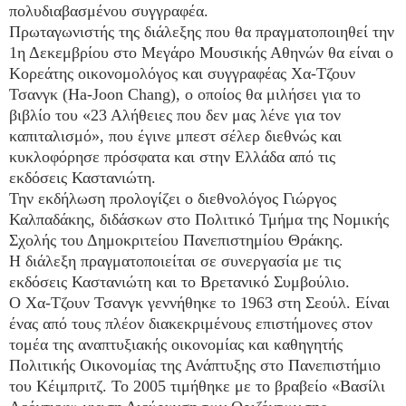
πολυδιαβασμένου συγγραφέα.
Πρωταγωνιστής της διάλεξης που θα πραγματοποιηθεί την
1η Δεκεμβρίου στο Μεγάρο Μουσικής Αθηνών θα είναι ο
Κορεάτης οικονομολόγος και συγγραφέας Χα-Τζουν
Τσανγκ (Ha-Joon Chang), ο οποίος θα μιλήσει για το
βιβλίο του «23 Αλήθειες που δεν μας λένε για τον
καπιταλισμό», που έγινε μπεστ σέλερ διεθνώς και
κυκλοφόρησε πρόσφατα και στην Ελλάδα από τις
εκδόσεις Καστανιώτη.
Την εκδήλωση προλογίζει ο διεθνολόγος Γιώργος
Καλπαδάκης, διδάσκων στο Πολιτικό Τμήμα της Νομικής
Σχολής του Δημοκριτείου Πανεπιστημίου Θράκης.
Η διάλεξη πραγματοποιείται σε συνεργασία με τις
εκδόσεις Καστανιώτη και το Βρετανικό Συμβούλιο.
Ο Χα-Τζουν Τσανγκ γεννήθηκε το 1963 στη Σεούλ. Είναι
ένας από τους πλέον διακεκριμένους επιστήμονες στον
τομέα της αναπτυξιακής οικονομίας και καθηγητής
Πολιτικής Οικονομίας της Ανάπτυξης στο Πανεπιστήμιο
του Κέιμπριτζ. Το 2005 τιμήθηκε με το βραβείο «Βασίλι