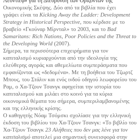
Λεόντιεφ» για τη Διεύρυνση των Οριζόντων της
Οικονομικής Σκέψης. Δύο από τα βιβλία που έχει
γράψει είναι τα
Kicking Away the Ladder: Development
Strategy in Historical Perspective
, που κέρδισε με το
βραβείο «Γκούναρ Μίρνταλ» το 2003, και το
Bad
Samaritans: Rich Nations, Poor Policies and the Threat to
the Developing World
(2007).
Σήμερα, τα περισσότερα επιχειρήματα για τον
καπιταλισμό κυριαρχούνται από την ιδεολογία της
ελεύθερης αγοράς και αθεμελίωτα συμπεράσματα που
εμφανίζονται ως «δεδομένα». Με τη βοήθεια του Τζωρτζ
Μπους, του Στάλιν και ενός ινδού οδηγού λεωφορείου του
Ραμ, ο Χα-Τζουν Τσανγκ αφηγείται την ιστορία του
καπιταλισμού και μιλάει στο κοινό για τα κύρια
οικονομικά θέματα του σήμερα, συμπεριλαμβανομένης
και της ελληνικής κρίσης.
Ο καθηγητής Νόαμ Τσόμσκι σχολίασε για την ελληνική
έκδοση του βιβλίου του Χα-Τζουν Τσανγκ: «Το βιβλίο του
Χα-Τζουν Τσανγκ
23 Αλήθειες που δεν μας λένε για τον
καπιταλισμό
αποτελεί μια σημαντική συνεισφορά στην