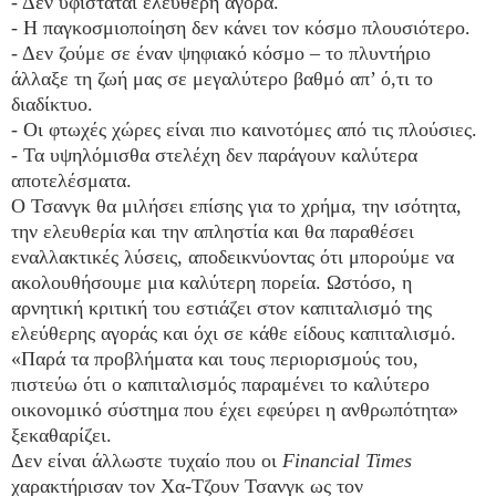
- Δεν υφίσταται ελεύθερη αγορά.
- Η παγκοσμιοποίηση δεν κάνει τον κόσμο πλουσιότερο.
- Δεν ζούμε σε έναν ψηφιακό κόσμο – το πλυντήριο
άλλαξε τη ζωή μας σε μεγαλύτερο βαθμό απ’ ό,τι το
διαδίκτυο.
- Οι φτωχές χώρες είναι πιο καινοτόμες από τις πλούσιες.
- Τα υψηλόμισθα στελέχη δεν παράγουν καλύτερα
αποτελέσματα.
Ο Τσανγκ θα μιλήσει επίσης για το χρήμα, την ισότητα,
την ελευθερία και την απληστία και θα παραθέσει
εναλλακτικές λύσεις, αποδεικνύοντας ότι μπορούμε να
ακολουθήσουμε μια καλύτερη πορεία. Ωστόσο, η
αρνητική κριτική του εστιάζει στον καπιταλισμό της
ελεύθερης αγοράς και όχι σε κάθε είδους καπιταλισμό.
«Παρά τα προβλήματα και τους περιορισμούς του,
πιστεύω ότι ο καπιταλισμός παραμένει το καλύτερο
οικονομικό σύστημα που έχει εφεύρει η ανθρωπότητα»
ξεκαθαρίζει.
Δεν είναι άλλωστε τυχαίο που οι
Financial Times
χαρακτήρισαν τον Χα-Τζουν Τσανγκ ως τον