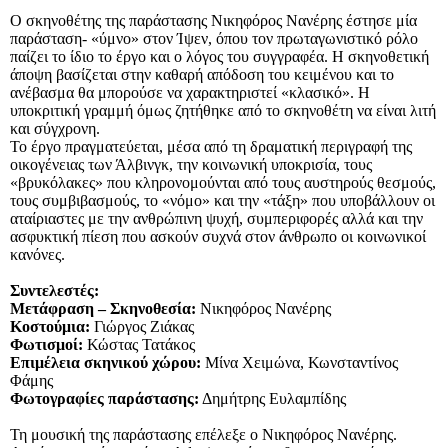
Ο σκηνοθέτης της παράστασης Νικηφόρος Νανέρης έστησε μία
παράσταση- «ύμνο» στον Ίψεν, όπου τον πρωταγωνιστικό ρόλο
παίζει το ίδιο το έργο και ο λόγος του συγγραφέα. Η σκηνοθετική
άποψη βασίζεται στην καθαρή απόδοση του κειμένου και το
ανέβασμα θα μπορούσε να χαρακτηριστεί «κλασικό». Η
υποκριτική γραμμή όμως ζητήθηκε από το σκηνοθέτη να είναι λιτή
και σύγχρονη.
Το έργο πραγματεύεται, μέσα από τη δραματική περιγραφή της
οικογένειας των Άλβινγκ, την κοινωνική υποκρισία, τους
«βρυκόλακες» που κληρονομούνται από τους αυστηρούς θεσμούς,
τους συμβιβασμούς, το «νόμο» και την «τάξη» που υποβάλλουν οι
αταίριαστες με την ανθρώπινη ψυχή, συμπεριφορές αλλά και την
ασφυκτική πίεση που ασκούν συχνά στον άνθρωπο οι κοινωνικοί
κανόνες.
Συντελεστές:
Μετάφραση – Σκηνοθεσία:
Νικηφόρος Νανέρης
Κοστούμια:
Γιώργος Ζιάκας
Φωτισμοί:
Κώστας Τατάκος
Επιμέλεια σκηνικού χώρου:
Μίνα Χειμώνα, Κωνσταντίνος
Φάμης
Φωτογραφίες παράστασης:
Δημήτρης Ευλαμπίδης
Τη μουσική της παράστασης επέλεξε ο Νικηφόρος Νανέρης.