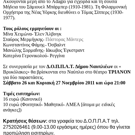
Ακούγονται μέρη από το Adagio για έγχορδα και τη σουίτα
Μήδεια του Σάμιουελ Μπάρμπερ (1910-1981). Τη Φιλαρμονική
Ορχήστρα της Νέας Υόρκης διευθύνει ο Τόμας Σίππερς (1930-
1977).
Τους ρόλους ερμηνεύουν οι :
Μίνα Χειμώνα- Έλεν Άλβινγκ
Σταύρος Μερμήγκης-
Πάστορας Μάντερς
Κωνσταντίνος Φάμης– Όσβαλντ
Μανώλης Σορμαΐνης- Ιάκωβος Έγκστραντ
Κατερίνα Γερονικολού- Ρεγγίνα
Σε συνεργασία με τον
Δ.Ο.Π.Π.Α.Τ. Δήμου Ναυπλιέων
οι «
Βρυκόλακες» θα βρίσκονται στο Ναύπλιο στο θέατρο
ΤΡΙΑΝΟΝ
για δύο παραστάσεις.
Σάββατο 26 και Κυριακή 27 Νοεμβρίου 2011 και ώρα 21:00
Τιμές εισιτηρίων:
16 ευρώ (Κανονικό)
10 ευρώ (Φοιτητικό- Μαθητικό- ΑΜΕΑ [άτομα με ειδικές
ανάγκες])
Κρατήσεις θέσεων:
στα γραφεία του Δ.Ο.Π.Π.Α.Τ τηλ.
2752026461 (9.00-13.00 εργάσιμες ημέρες) όπου θα γίνεται
προπώληση εισιτηρίων.