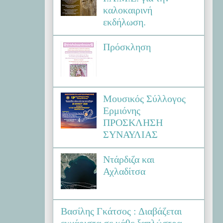
καλοκαιρινή
εκδήλωση.
Πρόσκληση
Μουσικός Σύλλογος
Ερμιόνης
ΠΡΟΣΚΛΗΣΗ
ΣΥΝΑΥΛΙΑΣ
Ντάρδιζα και
Αχλαδίτσα
Βασίλης Γκάτσος : Διαβάζεται
ευχάριστα σε κάθε ξαπλώστρα