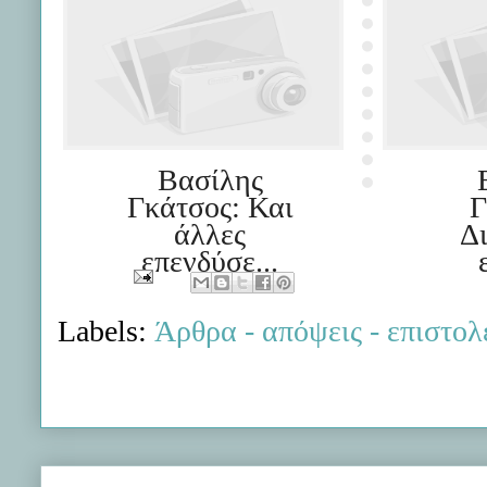
Βασίλης
Γκάτσος: Και
Γ
άλλες
Δ
επενδύσε...
Labels:
Άρθρα - απόψεις - επιστολ