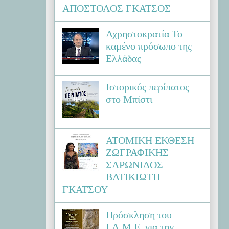
ΑΠΟΣΤΟΛΟΣ ΓΚΑΤΣΟΣ
Αχρηστοκρατία Το
καμένο πρόσωπο της
Ελλάδας
Ιστορικός περίπατος
στο Μπίστι
ΑΤΟΜΙΚΗ ΕΚΘΕΣΗ
ΖΩΓΡΑΦΙΚΗΣ
ΣΑΡΩΝΙΔΟΣ
ΒΑΤΙΚΙΩΤΗ
ΓΚΑΤΣΟΥ
Πρόσκληση του
Ι.Λ.Μ.Ε. για την