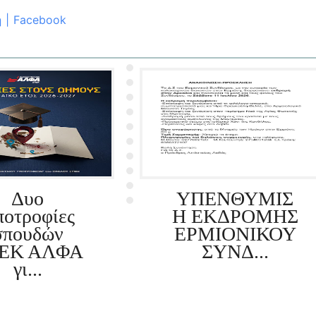
η | Facebook
Δυο
ΥΠΕΝΘΥΜΙΣ
οτροφίες
Η ΕΚΔΡΟΜΗΣ
σπουδών
ΕΡΜΙΟΝΙΚΟΥ
ΕΚ ΑΛΦΑ
ΣΥΝΔ...
γι...