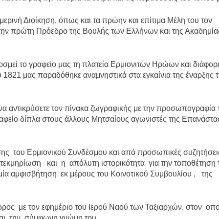
μερινή Διοίκηση, όπως και τα πρώην και επίτιμα Μέλη του τον
 την πρώτη Πρόεδρο της Βουλής των Ελλήνων και της Ακαδημία
οσμεί το γραφείο μας τη πλατεία Ερμιονιτών Ηρώων και διάφορ
υ 1821 μας παραδόθηκε αναμνηστικά στα εγκαίνια της έναρξης 
να αντικρύσετε τον πίνακα ζωγραφικής με την προσωπογραφία 
ραφείο δίπλα στους άλλους Μητσαίους αγωνιστές της Επανάστα
ησης του Ερμιονικού Συνδέσμου και από προσωπικές συζητήσει
η τεκμηρίωση και η απόλυτη ιστορικότητα για την τοποθέτηση 
μία αμφισβήτηση εκ μέρους του Κοινοτικού Συμβουλίου , της
ος με τον εφημέριο του Ιερού Ναού των Ταξιαρχών, στον οπο
αι την σύμφωνη γνώμη του.