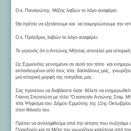
Ο κ. Παναγιώτης Μέξης λαβών το λόγο αναφέρει:
Θα πρέπει να εξετάσουμε και να τεκμηριώσουμε την ιστ
Ο κ. Πρόεδρος λαβών το λόγο αναφέρει:
Το γεγονός ότι ο Αντώνης Μήτσας αποτελεί μια ιστορική
Ως Ερμιονίτες γεννημένοι σε αυτό τον τόπο και ενημερω
εκπαιδευμένοι από τους τότε δασκάλους μας, γνωρίζου
μια ιστορική μορφή της πατρίδας μας .
Σας προτείνω να διαβάσετε όσοι θέλετε να ενημερωθεί
Γιάννη Σπετσιώτη με τίτλο “Ο καπετάν Αντώνης Σταμ. Μή
τότε Ψήφισμα του Δήμου Ερμιόνης της 11ης Οκτωβρίου
στον θάνατο του.
Πρέπει να αντιληφθούμε από την αίτηση που συζητάμε σ
Προεδρείο και τα Μέλη του γνωρίζουν καλύτερα από τον 