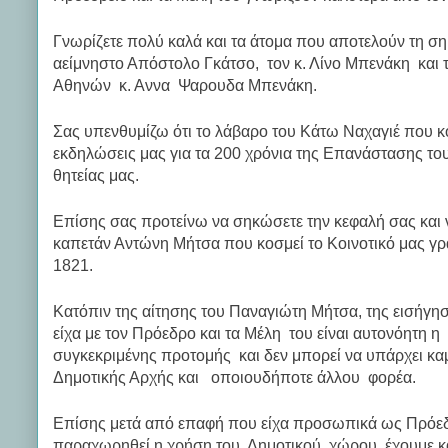
Γνωρίζετε πολύ καλά και τα άτομα που αποτελούν τη ση
αείμνηστο Απόστολο Γκάτσο, τον κ. Λίνο Μπενάκη και
Αθηνών κ. Αννα Ψαρουδα Μπενάκη.
Σας υπενθυμίζω ότι το λάβαρο του Κάτω Ναχαγιέ που κ
εκδηλώσεις μας για τα 200 χρόνια της Επανάστασης το
θητείας μας.
Επίσης σας προτείνω να σηκώσετε την κεφαλή σας και 
καπετάν Αντώνη Μήτσα που κοσμεί το Κοινοτικό μας γ
1821.
Κατόπιν της αίτησης του Παναγιώτη Μήτσα, της εισήγ
είχα με τον Πρόεδρο και τα Μέλη του είναι αυτονόητη 
συγκεκριμένης προτομής και δεν μπορεί να υπάρχει κα
Δημοτικής Αρχής και οποιουδήποτε άλλου φορέα.
Επίσης μετά από επαφή που είχα προσωπικά ως Πρόεδρ
παραχωρηθεί η χρήση του Δημοτικού χώρου, έχουμε κ