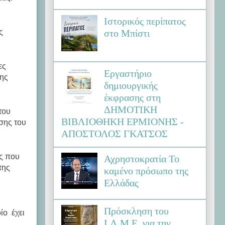
Ιστορικός περίπατος
στο Μπίστι
ς
ες
Εργαστήριο
της
δημιουργικής
έκφρασης στη
ΔΗΜΟΤΙΚΗ
του
ΒΙΒΛΙΟΘΗΚΗ ΕΡΜΙΟΝΗΣ -
σης του
ΑΠΟΣΤΟΛΟΣ ΓΚΑΤΣΟΣ
ς που
Αχρηστοκρατία Το
της
καμένο πρόσωπο της
Ελλάδας
Πρόσκληση του
ίο έχει
Ι.Λ.Μ.Ε. για την