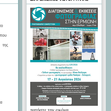
το
 που
η της
ια
πατήστε την εικόνα