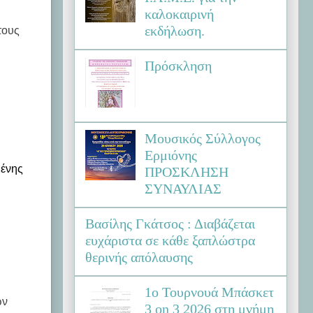
καλοκαιρινή
εκδήλωση.
τους
Πρόσκληση
Μουσικός Σύλλογος
Ερμιόνης
μένης
ΠΡΟΣΚΛΗΣΗ
ΣΥΝΑΥΛΙΑΣ
Βασίλης Γκάτσος : Διαβάζεται
ευχάριστα σε κάθε ξαπλώστρα
θερινής απόλαυσης
1ο Τουρνουά Μπάσκετ
ων
3 on 3 2026 στη μνήμη