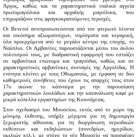
Άργος, καθώς και τα χαρακτηριστικά ιταλικά αγγεία
πρωτομαγιόλικα και αρχαϊκής μαγιόλικα, που
επιχωριάζουν στις φραγκοκρατούμενες περιοχές.
Οι Βενετοί αντιπροσωπεύονται από τον φτερωτό λέοντα
και οικόσημα αξιωματούχων, νομίσματα και κεραμική,
όλα προερχόμενα από το μεγάλο κέντρο της εποχής, το
Ναύπλιο. Οι Αρβανίτες παρουσιάζονται μέσω του άυλου
πολιτισμού τους, με διαδραστική εφαρμογή που εστιάζει
σε αρβανίτικα επώνυμα και τραγούδια, καθώς και σε
χαρακτηριστικές αρβανίτικες συνταγές της Αργολίδας. Η
ενότητα κλείνει με τους Οθωμανούς, με έμφαση σε δύο
καθημερινές συνήθειες που έχουν τις απαρχές τους στον
17ο αιώνα· το κάπνισμα με την παρουσίαση
χαρακτηριστικών λουλάδων και την κατανάλωση καφέ με
μικρά κύπελλα εργαστηρίων της Κιουτάχειας.
Στον σχεδιασμό του Μουσείου, εκτός από το χώρο της
μόνιμης έκθεσης, υπήρξε μέριμνα για τη δημιουργία
ξεχωριστής αίθουσας για τη διοργάνωση περιοδικών
εκθέσεων και εκδηλώσεων (συνεδρίων, ημερίδων,
ομιλιών κτλ.), με στόχο το νέο Μουσείο να προσφέρει