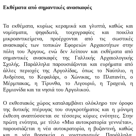
Εκθέματα από σημαντικές ανασκαφές
Τα εκθέματα, κυρίως κεραμικά και γλυπτά, καθώς και
νομίσματα, ψηφιδωτά, τοιχογραφίες και ποικίλα
μικροαντικείμενα, προέρχονται από τις σωστικές
ανασκαφές των τοπικών Εφορειών Αρχαιοτήτων στην
πόλη του Άργους, ενώ δεν λείπουν και εκθέματα από
σημαντικές ανασκαφές της Γαλλικής Αρχαιολογικής
Σχολής. Παράλληλα παρουσιάζονται και ευρήματα από
άλλες περιοχές της Αργολίδας, όπως το Ναύπλιο, η
Ανδρίτσα, το Κεφαλάρι, ο Χώνικας, το Πλατανίτι, ο
Μέρμπακας, η Τίρυνθα, το Λιγουριό, η Τραχειά, η
Ερμιονίδα και τα νησιά του Αργολικού.
Ο εκθεσιακός χώρος καταλαμβάνει ολόκληρο τον όροφο
της δυτικής πτέρυγας του συγκροτήματος και η μόνιμη
έκθεση αναπτύσσεται σε τέσσερις κύριες ενότητες. Στην
πρώτη ενότητα, με τίτλο «Μια αυτοκρατορία γεννιέται»,
παρουσιάζεται η νέα αυτοκρατορία, η βυζαντινή, καθώς
και η νέα θρησκεία, ο χριστιανισμός. Παράλληλα,