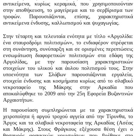
αντικείμενα, κυρίως κεραμικά, που χρησιμοποιούνταν
στην αποθήκευση, το μαγείρεμα και το σερβίρισμα των
τροφών. Παρουσιάζονται, επίσης, χαρακτηριστικά
αντικείμενα ένδυσης, καλλωπισμού και ψυχαγωγίας.
Στην τέταρτη και τελευταία ενότητα με τίτλο «Αργολίδα:
ένα σταυροδρόμι πολιτισμών», το ενδιαφέρον στρέφεται
στη συνάντηση, συνύπαρξη και σε ορισμένες περιπτώσεις
ενσωμάτωση διαφορετικών πολιτισμών στα εδάφη της
Αργολίδας, με την παρουσίαση χαρακτηριστικών
στοιχείων του υλικού και άυλου πολιτισμού τους. Στην
υποενότητα των Σλάβων παρουσιάζονται εργαλεία,
στοιχεία ένδυσης και κοσμήματα κυρίως από το σλαβικό
νεκροταφείο της Μάκρης στην Αρκαδία που
αποκαλύφθηκε το 2009 από την 25η Εφορεία Βυζαντινών
Αρχαιοτήτων.
Η παρουσίαση συμπληρώνεται με τα χαρακτηριστικά
χειροποίητα ή αργού τροχού αγγεία από την Τίρυνθα, το
Άργος και τα σλαβικά νεκροταφεία της Αρκαδίας (Ασέας
και Μάκρης). Στους Φράγκους εξέχουσα θέση έχει ο
θησαυρός φραγκικών νομισμάτων που βρέθηκε στο