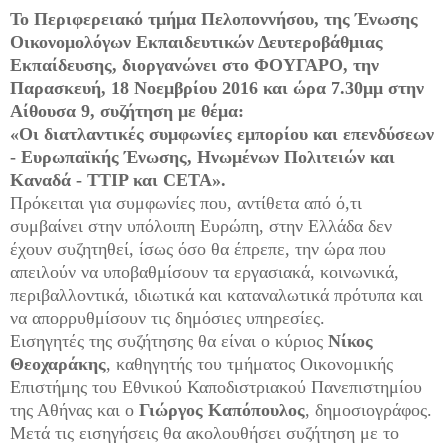
Το Περιφερειακό τμήμα Πελοποννήσου, της Ένωσης
Οικονομολόγων Εκπαιδευτικών Δευτεροβάθμιας
Εκπαίδευσης, διοργανώνει στο
ΦΟΥΓΑΡΟ
, την
Παρασκευή, 18 Νοεμβρίου 2016 και ώρα 7.30μμ στην
Αίθουσα 9
, συζήτηση με θέμα:
«Οι διατλαντικές συμφωνίες εμπορίου και επενδύσεων
- Ευρωπαϊκής Ένωσης, Ηνωμένων Πολιτειών και
Καναδά - TTIP και CETA».
Πρόκειται για συμφωνίες που, αντίθετα από ό,τι
συμβαίνει στην υπόλοιπη Ευρώπη, στην Ελλάδα δεν
έχουν συζητηθεί, ίσως όσο θα έπρεπε, την ώρα που
απειλούν να υποβαθμίσουν τα εργασιακά, κοινωνικά,
περιβαλλοντικά, ιδιωτικά και καταναλωτικά πρότυπα και
να απορρυθμίσουν τις δημόσιες υπηρεσίες.
Εισηγητές της συζήτησης θα είναι ο κύριος
Νίκος
Θεοχαράκης
, καθηγητής του τμήματος Οικονομικής
Επιστήμης του Εθνικού Καποδιστριακού Πανεπιστημίου
της Αθήνας και ο
Γιώργος Καπόπουλος
, δημοσιογράφος.
Μετά τις εισηγήσεις θα ακολουθήσει συζήτηση με το