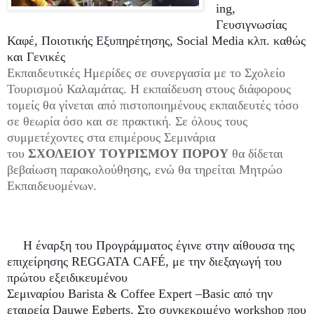
ing
,
Γευσιγνωσίας
Καφέ, Ποιοτικής Εξυπηρέτησης,
Social
Media
κλπ. καθώς
και Γενικές
Εκπαιδευτικές Ημερίδες σε συνεργασία με το Σχολείο
Τουρισμού Καλαμάτας. Η εκπαίδευση στους διάφορους
τομείς θα γίνεται από πιστοποιημένους εκπαιδευτές τόσο
σε θεωρία όσο και σε πρακτική. Σε όλους τους
συμμετέχοντες στα επιμέρους Σεμινάρια
του
ΣΧΟΛΕΙΟΥ ΤΟΥΡΙΣΜΟΥ ΠΟΡΟΥ
θα δίδεται
βεβαίωση παρακολούθησης, ενώ θα τηρείται Μητρώο
Εκπαιδευομένων.
Η έναρξη του Προγράμματος έγινε
στην αίθουσα της
επιχείρησης
REGGATA
CAF
É, με την διεξαγωγή του
πρώτου εξειδικευμένου
Σεμιναρίου
Barista
&
Coffee
Expert
–
Basic
από την
εταιρεία
Dauwe
Egberts
. Στο συγκεκριμένο
workshop
που