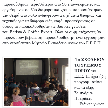
παρακούθησαν περισσότεροι από 90 επαγγελματίες και
εργαζόμενοι σε δύο διαφορετικά
group
, παρουσιάστηκαν
μια σειρά από πολύ ενδιαφέροντα ζητήματα θεωρίας και
τεχνικής για τα διάφορα είδη καφέ, προσφέροντας σε
όσους το παρακολούθησαν τις βασικές γνώσεις
του
Barista
&
Coffee
Expert
. Ολοι οι συμμετέχοντες θα
παραλάβουν βεβαίωση παρακολούθησης, ενώ εγγράφησαν
στο νεοσύστατο Μητρώο Εκπαιδευομένων του Ε.Ε.Σ.Π.
To
ΣΧΟΛΕΙΟΥ
ΤΟΥΡΙΣΜΟΥ
ΠΟΡΟΥ
του
Ε.Ε.Σ.Π. έχει ήδη
προγραμματίσει
και τα εξής
Σεμινάρια-
Ημερίδες:
·
Ειδικές
γνώσε