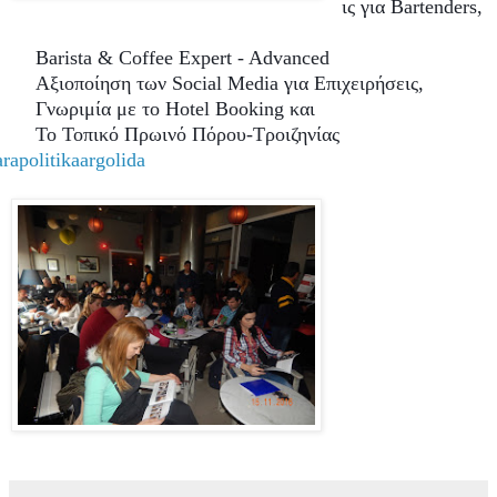
ις
για
Bartenders,
Barista & Coffee Expert - Advanced
Αξιοποίηση των
Social
Media
για Επιχειρήσεις,
Γνωριμία με το
Hotel
Booking
και
Το Τοπικό Πρωινό Πόρου-Τροιζηνίας
arapolitikaargolida