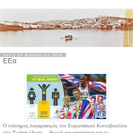
Τρίτη 23 Αυγούστου 2016
ΕΕα
Ο επίσημος λογαριασμός του Ευρωπαϊκού Κοινοβουλίου
στο Twitter έδωσε… θερμά συγχαρητήρια για τις