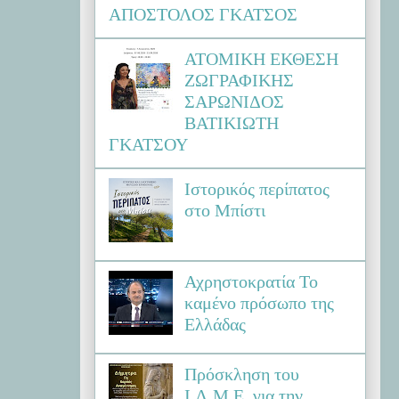
ΑΠΟΣΤΟΛΟΣ ΓΚΑΤΣΟΣ
ΑΤΟΜΙΚΗ ΕΚΘΕΣΗ
ΖΩΓΡΑΦΙΚΗΣ
ΣΑΡΩΝΙΔΟΣ
ΒΑΤΙΚΙΩΤΗ
ΓΚΑΤΣΟΥ
Ιστορικός περίπατος
στο Μπίστι
Αχρηστοκρατία Το
καμένο πρόσωπο της
Ελλάδας
Πρόσκληση του
Ι.Λ.Μ.Ε. για την