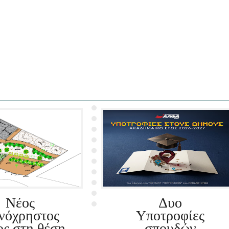
Νέος
Δυο
ινόχρηστος
Υποτροφίες
ος στη θέση
σπουδών