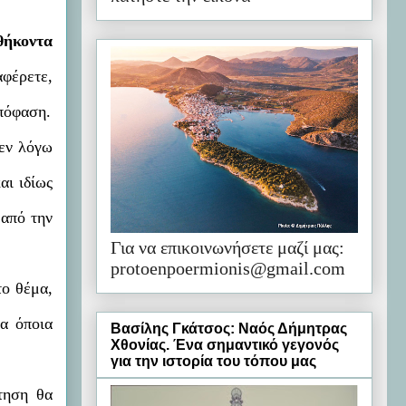
θήκοντα
αφέρετε,
πόφαση.
 εν λόγω
αι ιδίως
 από την
Για να επικοινωνήσετε μαζί μας:
protoenpoermionis@gmail.com
το θέμα,
ια όποια
Βασίλης Γκάτσος: Ναός Δήμητρας
Χθονίας. Ένα σημαντικό γεγονός
για την ιστορία του τόπου μας
τηση θα