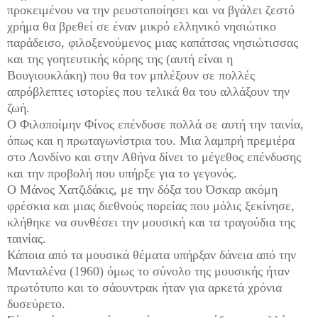
προκειμένου να την ρευστοποίησει και να βγάλει ζεστό
χρήμα θα βρεθεί σε έναν μικρό ελληνικό νησιώτικο
παράδεισο, φιλοξενούμενος μιας καπάτσας νησιώτισσας
και της γοητευτικής κόρης της (αυτή είναι η
Βουγιουκλάκη) που θα τον μπλέξουν σε πολλές
απρόβλεπτες ιστορίες που τελικά θα του αλλάξουν την
ζωή.
Ο Φιλοποίμην Φίνος επένδυσε πολλά σε αυτή την ταινία,
όπως και η πρωταγωνίστρια του. Μια λαμπρή πρεμιέρα
στο Λονδίνο και στην Αθήνα δίνει το μέγεθος επένδυσης
και την προβολή που υπήρξε για το γεγονός.
Ο Μάνος Χατζιδάκις, με την δόξα του Όσκαρ ακόμη
φρέσκια και μιας διεθνούς πορείας που μόλις ξεκίνησε,
κλήθηκε να συνθέσει την μουσική και τα τραγούδια της
ταινίας.
Κάποια από τα μουσικά θέματα υπήρξαν δάνεια από την
Μανταλένα (1960) όμως το σύνολο της μουσικής ήταν
πρωτότυπο και το σάουντρακ ήταν για αρκετά χρόνια
δυσεύρετο.