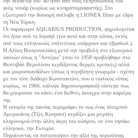
την δεκαετία του '40 ήταν από τους εκπροσώπους του
φιλμ νουάρ (κυρίως ως κινηματογραφιστής). Στο
εξωτερικό την διανομή ανέλαβε η LIONEX films με έδρα
τη Νέα Υόρκη.
Οι παραγωγοί ΑQUARIUS PRODUCTION, φημολογείται
ότι ήταν από το Ισραήλ (για αυτό και στην κόπια, εκτός
από τους ελληνικούς υπότιτλους υπάρχουν και εβραϊκοί.).
Η Αλίκη Βουγιουκλάκη μετά την προβολή στο εξωτερικό
ταινιών όπως η "Αστέρω" (που το 1958 προβλήθηκε στο
Φεστιβάλ Βερολίνου κερδίζοντας θερμές κριτικές) αλλά
και μικροσκανδάλων (όπως η περιβόητη γνωριμία - σχέση
με τον τότε διάδοχο Κωνσταντίνο, που ο ιταλικός τύπος
κυρίως, το 1960, κάλυψε δημοσιογραφικά) πίστεψε πως
θα μπορούσε να κάνει ένα διεθνές άνοιγμα στην καριέρα
της.
Η ιστορία της ταινίας περιγράφει το πως ένας πλειμποϋ
Αμερικάνος (Τζες Κονραντ) κερδίζει μια μεγάλη
κληρονομιά στην
άλλη άκρη του κόσμου, σε ένα νησάκι
ελληνικό, την Ευτυχία.
Πηγαίνοντας να πιστοποιήσει την αξία της περιούσιας