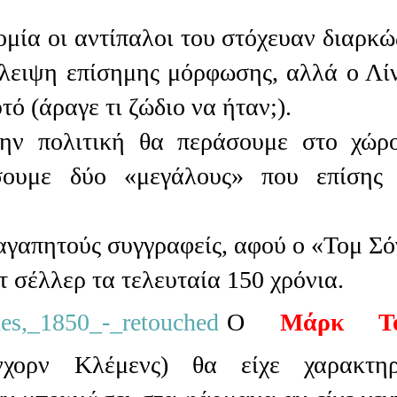
ομία οι αντίπαλοι του στόχευαν διαρκώ
λλειψη επίσημης μόρφωσης, αλλά ο Λί
τό (άραγε τι ζώδιο να ήταν;).
την πολιτική θα περάσουμε στο χώρ
σουμε δύο «μεγάλους» που επίσης
 αγαπητούς συγγραφείς, αφού ο «Τομ Σό
τ σέλλερ τα τελευταία 150 χρόνια.
Ο
Μάρκ Το
χορν Κλέμενς) θα είχε χαρακτηρι