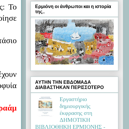
ς: Το
Ερμιόνη oι άνθρωποι και η ιστορία
της..
οίησε
τάσιο
έχουν
ΑΥΤΗΝ ΤΗΝ ΕΒΔΟΜΑΔΑ
οφυία
ΔΙΑΒΑΣΤΗΚΑΝ ΠΕΡΙΣΣΟΤΕΡΟ
Εργαστήριο
δημιουργικής
ραάμ
έκφρασης στη
ΔΗΜΟΤΙΚΗ
ΒΙΒΛΙΟΘΗΚΗ ΕΡΜΙΟΝΗΣ -