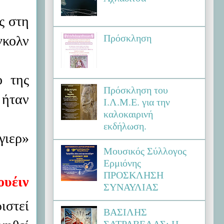
ς στη
Πρόσκληση
νκολν
ο της
Πρόσκληση του
 ήταν
Ι.Λ.Μ.Ε. για την
καλοκαιρινή
εκδήλωση.
γιερ»
Μουσικός Σύλλογος
Ερμιόνης
ΠΡΟΣΚΛΗΣΗ
υέιν
ΣΥΝΑΥΛΙΑΣ
στεί
ΒΑΣΙΛΗΣ
ΣΑΤΡΑΒΕΛΑΣ: Η