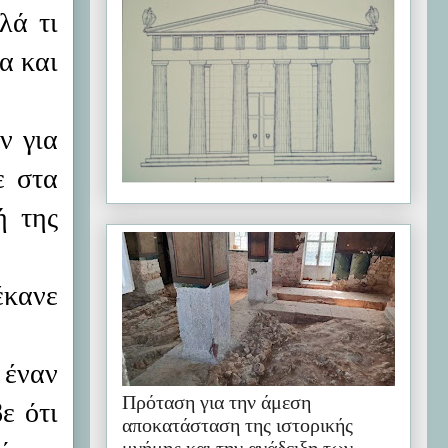
λά τι
α και
ν για
ε στα
ή της
έκανε
 έναν
Πρόταση για την άμεση
ε ότι
αποκατάσταση της ιστορικής