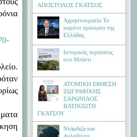
στους
ΑΠΟΣΤΟΛΟΣ ΓΚΑΤΣΟΣ
ρόνια
Αχρηστοκρατία Το
καμένο πρόσωπο της
Ελλάδας
Ιστορικός περίπατος
στο Μπίστι
λείο.
υόταν
ΑΤΟΜΙΚΗ ΕΚΘΕΣΗ
υρίως
ΖΩΓΡΑΦΙΚΗΣ
ΣΑΡΩΝΙΔΟΣ
ΒΑΤΙΚΙΩΤΗ
μματα
ΓΚΑΤΣΟΥ
σκηση
Ντάρδιζα και
Αχλαδίτσα