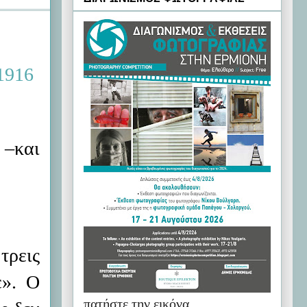
 –και
τρεις
ε». Ο
πατήστε την εικόνα