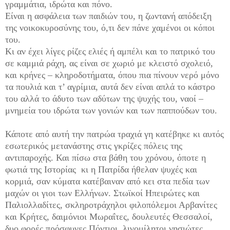
γραμμάτια, ιδρώτα και πόνο.
Είναι η ασφάλεια των παιδιών του, η ζωντανή απόδειξη
της νοικοκυροσύνης του, ό,τι δεν πάνε χαμένοι οι κόποι
του.
Κι αν έχει λίγες ρίζες ελιές ή αμπέλι και το πατρικό του
σε καμμιά ράχη, ας είναι σε χωριό με κλειστό σχολειό,
και κρήνες – κληροδοτήματα, όπου πια πίνουν νερό μόνο
τα πουλιά και τ’ αγρίμια, αυτά δεν είναι απλά το κάστρο
του αλλά το άδυτο των αδύτων της ψυχής του, ναοί –
μνημεία του ιδρώτα των γονιών και των παππούδων του.
Κάποτε από αυτή την πατρώα τραχιά γη κατέβηκε κι αυτός
εσωτερικός μετανάστης στις γκρίζες πόλεις της
αντιπαροχής. Και πίσω στα βάθη του χρόνου, όποτε η
φωτιά της Ιστορίας κι η Πατρίδα ήθελαν ψυχές και
κορμιά, σαν κύματα κατέβαιναν από κει στα πεδία των
μαχών οι γιοι των Ελλήνων. Στωϊκοί Ηπειρώτες και
Παλιολλαδίτες, σκληροτράχηλοι φιλοπόλεμοι Αρβανίτες
και Κρήτες, δαιμόνιοι Μωραΐτες, δουλευτές Θεσσαλοί,
δυο φορές πρόσφυγες Πόντιοι, λιγομίλητοι νησιώτες,