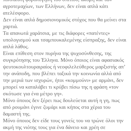
αγροτεμαχίων, των Ελλήνων, δεν είναι απλά κάτι
ατελέσφορο.
Δεν είναι απλά δημοσιονομικός στόχος που θα μείνει στα
χαρτιά.
Τα απανωτά χαράτσια, με τις διάφορες «πατέντες»
υπολογισμού και τσαμπουκαλεμένης είσπραξης, δεν είναι
απλά λάθος.
Είναι επίθεση στον πυρήνα της ψυχοσύνθεσης, της
συγκρότησης του Έλληνα. Μόνο όποιος είναι αφασιακός
ψευτοκουλτουραιραίος ή νεοφιλελεύθερος μαρξιστής απ’
την ανάποδη, που βλέπει ταξικά την κοινωνία αλλά από
την μεριά των ισχυρών, ήτοι «κομμούνι» με αρμάνι, δεν
μπορεί να καταλάβει τι κρύβει πίσω της η φράση «τον
σκότωσε για ένα μέτρο γη».
Μόνο όποιος δεν ξέρει πως δουλεύεται αυτή η γη, πως
από ρουμάνι έγινε ζυμάρι και κήπος στα χέρια του
δαμαστή της.
Μόνο όποιος δεν είδε τους γονείς του να τρώνε όλοι την
ακμή της νιότης τους για ένα δάνειο και χρέη σε