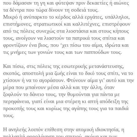
που δάμασαν τη γη και φύτεψαν πριν δεκαετίες ή αιώνες
τα δέντρα που τώρα δίνουν τη σοδειά τους.
Μικρό ή ανύπαρκτο το κέρδος αλλά εργάτες, υπάλληλοι,
επιστήμονες, στρατιωτικοί και καλλιτέχνες, επιστρέφουν
από τις πόλεις συνεχώς στα λιοστάσια και στους κήπους
τους, ανοίγουν να λιαστούν τα πατρικά τους σπίτια και
φροντίζουν ένα βιος, που ‘χει πίσω του αίμα, ιδρώτα και
τις μνήμες των γονιών τους και των παππούδων τους.
Και πίσω, στις πόλεις της εσωτερικής μετανάστευσης,
σκοπός, αποστολή μια ζωής είναι το δικό τους σπίτι, να το
χτίσουν ή να το αγοράσουν. Φτύνουν αίμα γι’ αυτό και την
μέρα που μπαίνουν μέσα αλλά και την άλλη, όταν
ξοφλούν το δάνειο τους, την θυμούνται για πάντα με
περηφάνεια, γιατί είναι μια στέρεη κι απτή απόδειξη της
προκοπής τους και κυρίως της αγάπης τους για τα παιδιά
τους.
Η ανηλεής λοιπόν επίθεση στην ατομική ιδιοκτησία, η
πολλαπλή φορολόγηση του σπιτιού, ακόμη και των