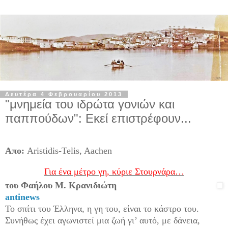
Δευτέρα 4 Φεβρουαρίου 2013
"μνημεία του ιδρώτα γονιών και
παππούδων": Εκεί επιστρέφουν...
Απο:
Aristidis-Telis, Aachen
Για ένα μέτρο γη, κύριε Στουρνάρα…
του Φαήλου Μ. Κρανιδιώτη
antinews
Το σπίτι του Έλληνα, η γη του, είναι το κάστρο του.
Συνήθως έχει αγωνιστεί μια ζωή γι’ αυτό, με δάνεια,