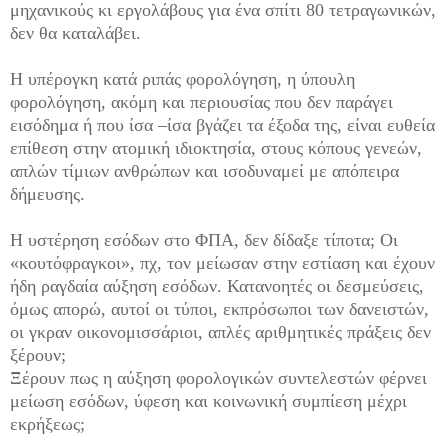
μηχανικούς κι εργολάβους για ένα σπίτι 80 τετραγωνικών,
δεν θα καταλάβει.
Η υπέρογκη κατά ριπάς φορολόγηση, η ύπουλη
φορολόγηση, ακόμη και περιουσίας που δεν παράγει
εισόδημα ή που ίσα –ίσα βγάζει τα έξοδα της, είναι ευθεία
επίθεση στην ατομική ιδιοκτησία, στους κόπους γενεών,
απλών τίμιων ανθρώπων και ισοδυναμεί με απόπειρα
δήμευσης.
Η υστέρηση εσόδων στο ΦΠΑ, δεν δίδαξε τίποτα; Οι
«κουτόφραγκοι», πχ, τον μείωσαν στην εστίαση και έχουν
ήδη ραγδαία αύξηση εσόδων. Κατανοητές οι δεσμεύσεις,
όμως απορώ, αυτοί οι τύποι, εκπρόσωποι των δανειστών,
οι γκραν οικονομισσάριοι, απλές αριθμητικές πράξεις δεν
ξέρουν;
Ξέρουν πως η αύξηση φορολογικών συντελεστών φέρνει
μείωση εσόδων, ύφεση και κοινωνική συμπίεση μέχρι
εκρήξεως;