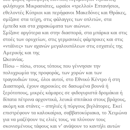
φιλήσυχοι Μικρασιάτες, ωραίοι «τρελλοί» Επτανήσιοι,
εθελοντές Κύπριοι και περήφανοι Μακεδόνες και Θράκες,
σμίξανε στα τείχη, στις φάλαγγες των οπλιτών, στα
έμπεδα και στα χαρακώματα των αιώνων.
Σμίξανε αργότερα και στην διασπορά, στα μπάρκα και στις
στοές των ορυχείων, στις γερμανικές φάμπρικες και στις
«ντάϊνες» των αχανών μεγαλουπόλεων στις εσχατιές της
Αμερικής και της
Ωκεανίας.
Πίσω – πίσω, στους τόπους που γέννησαν την
πολυχρωμία της προφοράς, των χορών και των
τραγουδιών τους, όλοι αυτοί, στο Εθνικό Κέντρο ή στη
Διασπορά, έχουν αγροικίες σε δασωμένα βουνά ή
ξερότοπους, μικρές κάμαρες σε φιδογυριστά δρομάκια ή
δίπατα πέτρινα αρχοντικά, λευκά σπιτάκια στους βράχους,
ακόμη και στάνες – σπηλιές ή πύργους βιγλάτορες. Εκεί
επιστρέφουν τα καλοκαίρια, σαββατοκύριακα, το Χειμώνα
για να μαζέψουν τις ελιές τους, να πλύνουν τους
σκονισμένους τάφους και ν’ ανάψουν το καντήλι αυτών