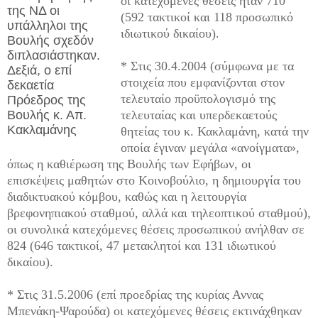
οι κατεχόμενες θέσεις ήταν 710
της ΝΔ οι
(592 τακτικοί και 118 προσωπικό
υπάλληλοι της
ιδιωτικού δικαίου).
Βουλής σχεδόν
διπλασιάστηκαν.
* Στις 30.4.2004 (σύμφωνα με τα
Δεξιά, ο επί
στοιχεία που εμφανίζονται στον
δεκαετία
τελευταίο προϋπολογισμό της
Πρόεδρος της
Βουλής κ. Απ.
τελευταίας και υπερδεκαετούς
Κακλαμάνης
θητείας του κ. Κακλαμάνη, κατά την
οποία έγιναν μεγάλα «ανοίγματα»,
όπως η καθιέρωση της Βουλής των Εφήβων, οι
επισκέψεις μαθητών στο Κοινοβούλιο, η δημιουργία του
διαδικτυακού κόμβου, καθώς και η λειτουργία
βρεφονηπιακού σταθμού, αλλά και τηλεοπτικού σταθμού),
οι συνολικά κατεχόμενες θέσεις προσωπικού ανήλθαν σε
824 (646 τακτικοί, 47 μετακλητοί και 131 ιδιωτικού
δικαίου).
* Στις 31.5.2006 (επί προεδρίας της κυρίας Αννας
Μπενάκη-Ψαρούδα) οι κατεχόμενες θέσεις εκτινάχθηκαν