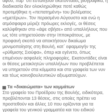
αφού, παρ΄ ότι εστάλησαν εκατοντάδες βιογραφικά, η
διαδικασία δεν ολοκληρώθηκε ποτέ καθώς
προτιμήθηκε η «πεπατημένη» του βολέματος
«ημετέρων». Τον περασμένο Αύγουστο και ενώ η
ατμόσφαιρα μύριζε πρόωρες εκλογές, οι θέσεις
καλύφθηκαν στο «άψε σβήσε» από υπαλλήλους που
ως τότε υπηρετούσαν στην Ιπποκράτους, με
προφανή σκοπό να αποκτήσουν δικαίωμα
μονιμοποίησης στη Βουλή, κατ΄ εφαρμογήν της
«ρύθμισης Σιούφα», όπερ και εγένετο, όπως
επιμένουν ασφαλείς πληροφορίες. Εκατοντάδες είναι
οι θέσεις μετακλητών υπαλλήλων που προβλέπεται
να υπηρετούν στα κόμματα και στα γραφεία των νυν
και τέως κοινοβουλευτικών αξιωματούχων.
▅
Τα «δικαιώματα»
των κομμάτων
Στο γραφείο του Προέδρου της Βουλής, ειδικότερα,
προβλέπονται 13 θέσεις, στις οποίες πρέπει να
προστεθούν και άλλες 10 που ορίζονται για τα
γραφεία του γενικού γραμματέα και του ειδικού