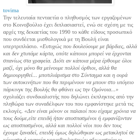
tovima
Την τελευταία πενταετία ο πληθυσμός των εργαζομένων
στο Κοινοβούλιο έχει διπλασιαστεί, ενώ σε σχέση με τις
αρχές της δεκαετίας του 1990 το κάθε είδους προσωπικό
που συνδέεται μισθολογικά με τη Βουλή είναι
υπερτριπλάσιο.
«Ευτυχώς που
δουλεύουμε με βάρδιες, αλλά
και
δεν χτυπάμε κάρτα, οπότε κάποιοι
μπορεί να έρχονται
σπανίως στα γραφεία.
Διότι αν κάποια μέρα έρθουμε
όλοι
μαζί, όχι μόνο θα μείνουμε
πολλοί όρθιοι, αλλά θα
δημιουργηθεί...
μποτιλιάρισμα στο Σύνταγμα
και η ουρά
των αυτοκινήτων που θα
περιμένουν να μπουν στο υπόγειο
πάρκινγκ της Βουλής θα φθάνει ως
την Ομόνοια...»
σχολιάζει συνδικαλιστής που δηλώνει έκπληκτος από την
πληθώρα των συναδέλφων του που εμφανίστηκε μετά τις
εκλογές.
«Δεν είναι μόνον οι παλαιοί που είχαμε
χρόνια να
τους δούμε,είτε επειδή
ήταν αποσπασμένοι ή εμφανίζονταν
ως αποσπασμένοι, αλλά και
πολλοί νέοι που δεν τους
έχουμε ξαναδεί,
επειδή όμως δηλώθηκαν ως
μετακλητοί σε
κόμματα ή γραφεία
κοινοβουλευτικών αξιωματούχων