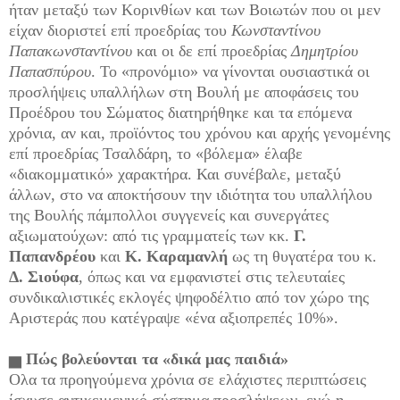
ήταν μεταξύ των Κορινθίων και των Βοιωτών που οι μεν
είχαν διοριστεί επί προεδρίας του
Κωνσταντίνου
Παπακωνσταντίνου
και οι δε επί προεδρίας
Δημητρίου
Παπασπύρου
. Το «προνόμιο» να γίνονται ουσιαστικά οι
προσλήψεις υπαλλήλων στη Βουλή με αποφάσεις του
Προέδρου του Σώματος διατηρήθηκε και τα επόμενα
χρόνια, αν και, προϊόντος του χρόνου και αρχής γενομένης
επί προεδρίας Τσαλδάρη, το «βόλεμα» έλαβε
«διακομματικό» χαρακτήρα. Και συνέβαλε, μεταξύ
άλλων, στο να αποκτήσουν την ιδιότητα του υπαλλήλου
της Βουλής πάμπολλοι συγγενείς και συνεργάτες
αξιωματούχων: από τις γραμματείς των κκ.
Γ.
Παπανδρέου
και
Κ. Καραμανλή
ως τη θυγατέρα του κ.
Δ. Σιούφα
, όπως και να εμφανιστεί στις τελευταίες
συνδικαλιστικές εκλογές ψηφοδέλτιο από τον χώρο της
Αριστεράς που κατέγραψε «ένα αξιοπρεπές 10%».
▅
Πώς βολεύονται
τα «δικά μας παιδιά»
Ολα τα προηγούμενα χρόνια σε ελάχιστες περιπτώσεις
ίσχυσε αντικειμενικό σύστημα προσλήψεων, ενώ η