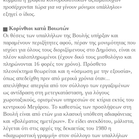
προσέρχονται τώρα για να γίνουν μόνιμοι
υπάλληλοι»
εξηγεί ο ίδιος.
▅
Κορίνθιοι
κατά Βοιωτών
Οι θέσεις των υπαλλήλων της Βουλής υπήρξαν και
παραμένουν περιζήτητες αφού, πέραν της μονιμότητας που
ισχύει για όλους τους διοριζόμενους στο Δημόσιο, είναι οι
πλέον καλοπληρωμένοι (έχουν δικό τους μισθολόγιο και
πληρώνονται 16 φορές τον χρόνο). Πρόσθετο
πλεονέκτημα θεωρείται και η «όσμωση με την εξουσία»,
όπως απεδείχθη πριν από μερικά χρόνια όταν...
απειλήθηκε απεργία από τον σύλλογο των εργαζομένων
ως αντίδραση στη μετεγκατάσταση, για λόγους
χωροταξικούς, ορισμένων υπηρεσιών σε κτίρια εκτός του
κεντρικού Μεγάρου. Το καθεστώς των προσλήψεων στη
Βουλή είναι από ετών μια κλασική υπόθεση αδιαφάνειας
και «βολέματος ημετέρων». Εν είδει ανεκδότου, μάλιστα,
λέγεται ότι στις αρχές της δεκαετίας του 1980 η
«διαχωριστική γραμμή» στον σύλλογο των υπαλλήλων