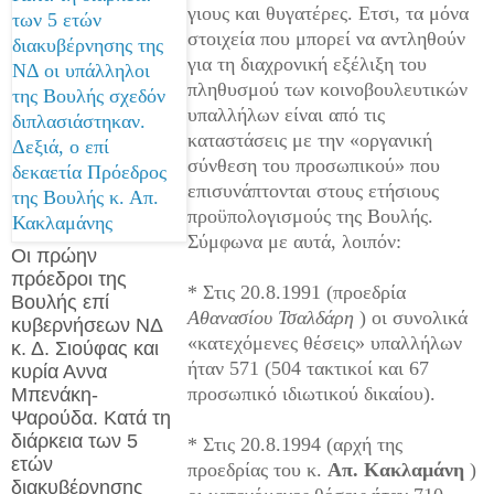
γιους και θυγατέρες. Ετσι, τα μόνα
στοιχεία που μπορεί να αντληθούν
για τη διαχρονική εξέλιξη του
πληθυσμού των κοινοβουλευτικών
υπαλλήλων είναι από τις
καταστάσεις με την «οργανική
σύνθεση του προσωπικού» που
επισυνάπτονται στους ετήσιους
προϋπολογισμούς της Βουλής.
Σύμφωνα με αυτά, λοιπόν:
Οι πρώην
πρόεδροι της
* Στις 20.8.1991 (προεδρία
Βουλής επί
Αθανασίου Τσαλδάρη
) οι συνολικά
κυβερνήσεων ΝΔ
«κατεχόμενες θέσεις» υπαλλήλων
κ. Δ. Σιούφας και
ήταν 571 (504 τακτικοί και 67
κυρία Αννα
προσωπικό ιδιωτικού δικαίου).
Μπενάκη-
Ψαρούδα. Κατά τη
διάρκεια των 5
* Στις 20.8.1994 (αρχή της
ετών
προεδρίας του κ.
Απ.
Κακλαμάνη
)
διακυβέρνησης