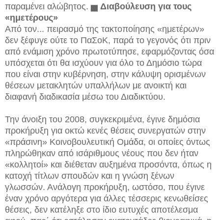
παραμένει αλώβητος.
▅
Διαβούλευση
για τους
«ημετέρους»
Από τον... πειρασμό της τακτοποίησης «ημετέρων»
δεν ξέφυγε ούτε το ΠαΣοΚ, παρά το γεγονός ότι πριν
από ενάμιση χρόνο πρωτοτύπησε, εφαρμόζοντας όσα
υπόσχεται ότι θα ισχύουν για όλο το Δημόσιο τώρα
που είναι στην κυβέρνηση, στην κάλυψη ορισμένων
θέσεων μετακλητών υπαλλήλων με ανοικτή και
διαφανή διαδικασία μέσω του Διαδικτύου.
Την άνοιξη του 2008, συγκεκριμένα, έγινε δημόσια
προκήρυξη για οκτώ κενές θέσεις συνεργατών στην
«πράσινη» Κοινοβουλευτική Ομάδα, οι οποίες όντως
πληρώθηκαν από ισάριθμους νέους που δεν ήταν
«κολλητοί» και διέθεταν αυξημένα προσόντα, όπως η
κατοχή τίτλων σπουδών και η γνώση ξένων
γλωσσών. Ανάλογη προκήρυξη, ωστόσο, που έγινε
έναν χρόνο αργότερα για άλλες τέσσερις κενωθείσες
θέσεις, δεν κατέληξε στο ίδιο ευτυχές αποτέλεσμα