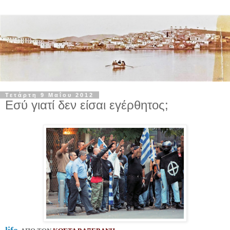
Τετάρτη 9 Μαΐου 2012
Εσύ γιατί δεν είσαι εγέρθητος;
lifo