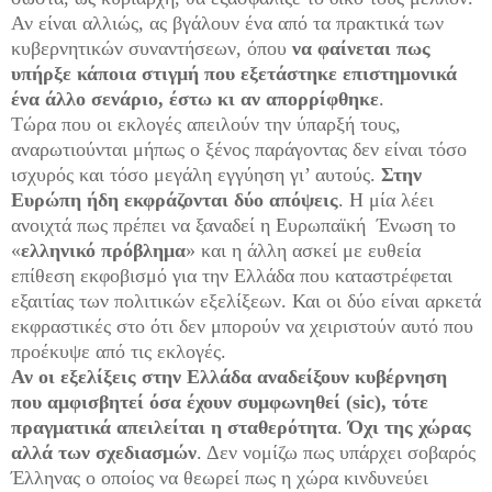
Αν είναι αλλιώς, ας βγάλουν ένα από τα πρακτικά των
κυβερνητικών συναντήσεων, όπου
να φαίνεται πως
υπήρξε κάποια στιγμή που εξετάστηκε επιστημονικά
ένα άλλο σενάριο, έστω κι αν απορρίφθηκε
.
Τώρα που οι εκλογές απειλούν την ύπαρξή τους,
αναρωτιούνται μήπως ο ξένος παράγοντας δεν είναι τόσο
ισχυρός και τόσο μεγάλη εγγύηση γι’ αυτούς.
Στην
Ευρώπη ήδη εκφράζονται δύο απόψεις
. Η μία λέει
ανοιχτά πως πρέπει να ξαναδεί η Ευρωπαϊκή Ένωση το
«
ελληνικό πρόβλημα
» και η άλλη ασκεί με ευθεία
επίθεση εκφοβισμό για την Ελλάδα που καταστρέφεται
εξαιτίας των πολιτικών εξελίξεων. Και οι δύο είναι αρκετά
εκφραστικές στο ότι δεν μπορούν να χειριστούν αυτό που
προέκυψε από τις εκλογές.
Αν οι εξελίξεις στην Ελλάδα αναδείξουν κυβέρνηση
που αμφισβητεί όσα έχουν συμφωνηθεί (sic), τότε
πραγματικά απειλείται η σταθερότητα
.
Όχι της χώρας
αλλά των σχεδιασμών
. Δεν νομίζω πως υπάρχει σοβαρός
Έλληνας ο οποίος να θεωρεί πως η χώρα κινδυνεύει