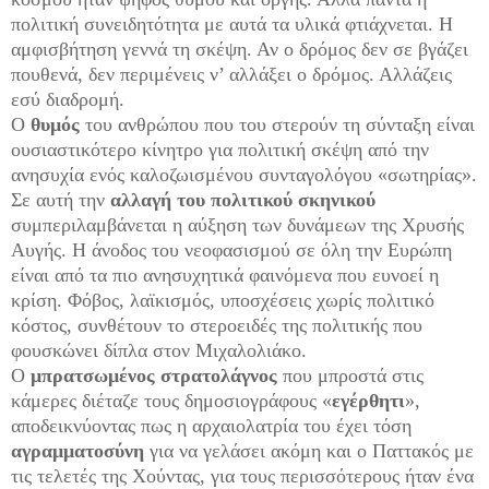
πολιτική συνειδητότητα με αυτά τα υλικά φτιάχνεται. Η
αμφισβήτηση γεννά τη σκέψη. Αν ο δρόμος δεν σε βγάζει
πουθενά, δεν περιμένεις ν’ αλλάξει ο δρόμος. Αλλάζεις
εσύ διαδρομή.
Ο
θυμός
του ανθρώπου που του στερούν τη σύνταξη είναι
ουσιαστικότερο κίνητρο για πολιτική σκέψη από την
ανησυχία ενός καλοζωισμένου συνταγολόγου «σωτηρίας».
Σε αυτή την
αλλαγή του πολιτικού σκηνικού
συμπεριλαμβάνεται η αύξηση των δυνάμεων της Χρυσής
Αυγής. Η άνοδος του νεοφασισμού σε όλη την Ευρώπη
είναι από τα πιο ανησυχητικά φαινόμενα που ευνοεί η
κρίση. Φόβος, λαϊκισμός, υποσχέσεις χωρίς πολιτικό
κόστος, συνθέτουν το στεροειδές της πολιτικής που
φουσκώνει δίπλα στον Μιχαλολιάκο.
Ο
μπρατσωμένος στρατολάγνος
που μπροστά στις
κάμερες διέταζε τους δημοσιογράφους «
εγέρθητι
»,
αποδεικνύοντας πως η αρχαιολατρία του έχει τόση
αγραμματοσύνη
για να γελάσει ακόμη και ο Παττακός με
τις τελετές της Χούντας, για τους περισσότερους ήταν ένα