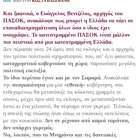
ΑΠΟ ΤΟΝ
ΚΩΣΤΑ ΒΑΞΕΒΑΝΗ
Και ξαφνικά, ο Ευάγγελος Βενιζέλος, αρχηγός του
ΠΑΣΟΚ, ανακάλυψε πως μπορεί η Ελλάδα να πάει σε
επαναδιαπραγμάτευση όλων όσα ο ίδιος έχει
υπογράψει. Το κατεστραμμένο ΠΑΣΟΚ είναι μάλλον
πιο πειστικό από μια κατεστραμμένη Ελλάδα.
Δεν πέρασαν ούτε 24 ώρες από τις εκλογές και ο αρχηγός
του τρίτου πολιτικού σχηματισμού, που, απ’ ό,τι φαίνεται,
καταχρηστικά κυβερνούσε τη χώρα
, παρουσίασε μεγάλη
πολιτική ευελιξία
.
Το ίδιο περίπου έγινε και με τον Σαμαρά
. Ανακάλυψε
την
αναγκαιότητα
για μια «
εθνική
» κυβέρνηση, που
ενδεχομένως θα μετατόπιζε τις κόκκινες γραμμές οι
οποίες, μέχρι πριν από τις εκλογές, αν μετατοπίζονταν
έστω κι ένα χιλιοστό, θα πέφταμε στον γκρεμό. Τελικώς,
η απειλή της πτώσης ήταν όπως οι εικονικές εκτελέσεις
με την κουκούλα.
Δεν σε ρίχνουν από καμιά ταράτσα,
δεν υπάρχει γκρεμός
.
Να, λοιπόν, που το Μνημόνιο και τις δανειακές