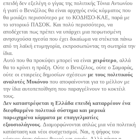
επειδή δεν εξελέγη ο γίγας της πολιτικής Τόνια Αντωνίου
ή γιατί ο Βενιζέλος θα είναι αρχηγός ενός κόμματος που
θα μοιάζει περισσότερο με το ΚΟΔΗΣΟ-ΚΑΕ, παρά με
το ιστορικό ΠΑΣΟΚ. Και πολύ περισσότερο, να
αποδέχεται πως πρέπει να υπάρχει μια πεφωτισμένη
ανησυχούσα ηγεσία που έχει δικαίωμα να στέκεται πάνω
από τη λαϊκή ετυμηγορία, εκπροσωπώντας τη σωτηρία την
ίδια.
Αυτό που θα προκύψει μπορεί να είναι
χειρότερο
, αλλά
θα το κρίνει η πράξη. Ούτε ο Βενιζέλος, ούτε ο Σαμαράς,
ούτε οι εταιρείες δημοσίων σχέσεων
με τους πολιτικούς
αναλυτές Μυκόνου
που αποφαίνονται για το μέλλον με
την ίδια αυτοπεποίθηση που παραγγέλνουν το κοκτέιλ
τους.
Δεν καταστρέφεται η Ελλάδα επειδή καταρρέουν ένα
διεφθαρμένο πολιτικό σύστημα και μερικά
παρωχημένα κόμματα με επαγγελματίες
εξουσιολάγνους
. Διαμορφώνονται απλώς μια νέα πολιτική
κατάσταση και νέοι συσχετισμοί. Ναι, η ψήφος του
κόσμου ήταν ψήφος θυμού και οργής. Αλλά πάντα η