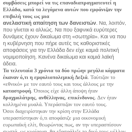
συμβάσεις μπορεί να τις επαναδιαπραγματευτεί η
Ελλάδα, κατά τα λεγόμενα αυτών που εμφάνιζαν την
επιβολή τους ως μια
ανελαστική απαίτηση των δανειστών
. Να, λοιπόν,
που γίνεται κι αλλιώς. Να που ξαφνικά ευρύτερες
δυνάμεις έχουν δικαίωμα στη «σωτηρία». Και να που
η κυβέρνηση που πήρε αυτές τις καθοριστικές
αποφάσεις για την Ελλάδα δεν είχε καμιά πολιτική
νομιμοποίηση. Κανένα δικαίωμα και καμιά λαϊκή
άδεια.
Τα τελευταία 3 χρόνια τα δύο πρώην μεγάλα κόμματα
έκαναν ό,τι η εμφυλιοπολεμική Δεξιά
. Ταύτιζαν το
«εθνικό» με τον εαυτό τους και τους άλλους με την
καταστροφή
. Όποιος είχε άλλη άποψη ήταν
δραχμολάτρης
,
ανθέλληνας
,
επικίνδυνος
. Δεν ήταν
κολλημένα μυαλά. Υπεράσπιζαν τον εαυτό τους.
Όσοι διαχειρίστηκαν την κρίση στην Ελλάδα
υπερασπίστηκαν ό,τι αποφάσιζε μια οικονομική
ευρωπαϊκή ελίτ, θεωρώντας πως, αν την υπερασπίσουν
σωστά, ως κυρίαρχη, θα εξασφάλιζε το δικό τους μέλλον.