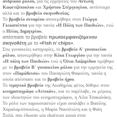
ανδρικού ρόλου,
για τις ερμηνείες του
Αντώνη
Καφετζόπουλου
και
Χρήστου Στέργιογλου
, αντίστοιχα
αλλά και το
βραβείο σκηνοθεσίας
.
Το
βραβείο σεναρίου
απονεμήθηκε στον
Γιώργο
Γκικαπέππα
για την ταινία
«Η Πόλη των Παιδιών»
, ενώ
ο
Ηλίας Δημητρίου
,
απέσπασε το βραβείο
πρωτοεμφανιζόμενου
σκηνοθέτη
με το
«Fish n' chips»
.
Στις γυναικείες κατηγορίες, το
βραβείο Α' γυναικείου
ρόλου
, απονεμήθηκε στην
Κίκα Γεωργίου
για την ταινία
«Η πόλη των Παιδιών»
ενώ η
Όλια Λαζαρίδου
τιμήθηκε
με το
βραβείο Β΄ γυναικείου ρόλου
για την ερμηνεία της
στον
«Παράδεισο»
του Παναγιώτη Φαφούτη, ταινία η
οποία απέσπασε και το
βραβείο ήχου
.
Το
τιμητικό βραβείο
της Ακαδημίας φέτος δόθηκε στον
κινηματογράφο «Αττικόν»
, και το παρέλαβε, εκ μέρους
των ιδιοκτητών του κινηματογράφου, η Λίλα Τσακαλάκη.
Το ρόλο των παρουσιαστών είχαν αναλάβει ο Βασίλης
Χαραλαμπόπουλος, η Μαρία Ναυπλιώτη και η Φαίη
Ξυλά, που έδωσαν μία ιδιαίτερη χροιά στην