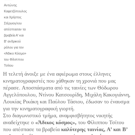
Αντώνης
Καφετζόπουλος
και Χρήστος
Στέργιογλου
απέσπασαν τα
βραβεία Α' και
Β' ανδρικού
ρόλου για τον
«Άδικο Κόσμο»
του Φίλιππου
Τσίτου
Η τελετή άνοιξε με ένα αφιέρωμα στους έλληνες
κινηματογραφιστές που χάθηκαν τη χρονιά που μας
πέρασε. Αποσπάσματα από τις ταινίες των Θόδωρου
Αγγελόπουλου, Ντίνου Κατσουρίδη, Μιχάλη Κακογιάννη,
Λουκίας Ρικάκη και Παύλου Τάσιου, έδωσαν το έναυσμα
για την κινηματογραφική γιορτή.
Στο διαγωνιστικό τμήμα, αναμφισβήτητος νικητής
αναδείχτηκε ο
«Άδικος κόσμος»,
του Φίλιππου Τσίτου
που απέσπασε τα βραβεία
καλύτερης ταινίας, Α’ και Β’