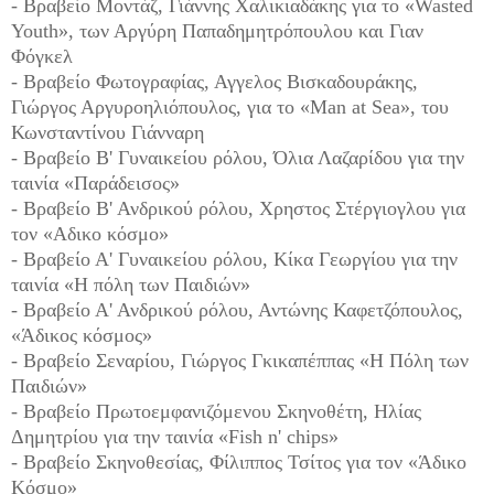
- Βραβείο Μοντάζ, Γιάννης Χαλικιαδάκης για το «Wasted
Youth», των Αργύρη Παπαδημητρόπουλου και Γιαν
Φόγκελ
- Βραβείο Φωτογραφίας, Αγγελος Βισκαδουράκης,
Γιώργος Αργυροηλιόπουλος, για το «Man at Sea», του
Κωνσταντίνου Γιάνναρη
- Βραβείο Β' Γυναικείου ρόλου, Όλια Λαζαρίδου για την
ταινία «Παράδεισος»
- Βραβείο Β' Ανδρικού ρόλου, Χρηστος Στέργιογλου για
τον «Αδικο κόσμο»
- Βραβείο Α' Γυναικείου ρόλου, Κίκα Γεωργίου για την
ταινία «Η πόλη των Παιδιών»
- Βραβείο Α' Ανδρικού ρόλου, Αντώνης Καφετζόπουλος,
«Άδικος κόσμος»
- Βραβείο Σεναρίου, Γιώργος Γκικαπέππας «Η Πόλη των
Παιδιών»
- Βραβείο Πρωτοεμφανιζόμενου Σκηνοθέτη, Ηλίας
Δημητρίου για την ταινία «Fish n' chips»
- Βραβείο Σκηνοθεσίας, Φίλιππος Τσίτος για τον «Άδικο
Κόσμο»