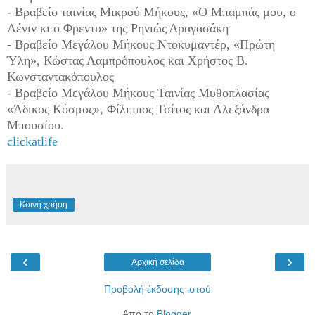
- Βραβείο ταινίας Μικρού Μήκους, «Ο Μπαμπάς μου, ο
Λένιν κι ο Φρεντυ» της Ρηνιώς Δραγασάκη
- Βραβείο Μεγάλου Μήκους Ντοκυμαντέρ, «Πρώτη
Ύλη», Κώστας Λαμπρόπουλος και Χρήστος Β.
Κωνσταντακόπουλος
- Βραβείο Μεγάλου Μήκους Ταινίας Μυθοπλασίας
«Άδικος Κόσμος», Φίλιππος Τσίτος και Αλεξάνδρα
Μπουσίου.
clickatlife
Κοινή χρήση
‹
›
Αρχική σελίδα
Προβολή έκδοσης ιστού
Από το
Blogger
.