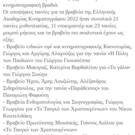
κινηματογραφική βραδιά.
Οι υποψήφιες ταινίες για τα βραβεία της Ελληνικής
Ακαδημίας Κινηματογράφου 2012 ήταν συνολικά 21
ταινίες μυθοπλασίας, 11 ντοκιμαντέρ και 23 ταινίες
μικρού μήκους και τα βραβεία πιο αναλυτικά έχουν ως
εξής:
- Βραβείο ειδικών εφέ και κινηματογραφικής Καινοτομίας,
Γιώργος και Αργύρης Αλαχούζος για την ταινία «Η Πόλη
των Παιδιών» του Γιώργου Γκικαπέππα
- Βραβείο Μακιγιαζ, Κατερίνα Βαρθαλίτου για «Το γάλα»
του Γιώργου Σιούγα
- Βραβείο Ήχου, Άρης Λουζιώτης, Αλέξανδρος
Σιδηρόπουλος, για την ταινία «Παράδεισος» του
Παναγιώτη Φαφούτη
- Βραβεία Ενδυματολογίας και Σκηνογραφίας, Γιώργος
Γεωργίου για «Το Τανγκό των Χριστουγέννων» του Νίκου
Κουτελιδάκη
- Βραβείο Πρωτότυπης Μουσικής, Γιάννος Αιόλου για
«Το Τανγκό των Χριστουγέννων»