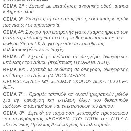
ο
ΘΕΜΑ 2
:
Σχετικά με μετατόπιση αγροτικής οδού
,αίτημα
κ.Δημοπούλου.
ο
ΘΕΜΑ 3
:
Συγκρότηση επιτροπής για την εκποίηση κινητών
πραγμάτων με δημοπρασία.
ο
ΘΕΜΑ 4
:
Συγκρότηση επιτροπής για τον χαρακτηρισμό των
ακτών ως πολυσύχναστων ή μη ,καθώς και επιτροπής του
άρθρου 35 του Γ.Κ.Λ. για την έκδοση εκμίσθωσης
θαλάσσιων μέσων αναψυχής.
ο
ΘΕΜΑ 5
:
Σχετικά
με
ανάθεση σε
δικηγόρο, δικηγορικής
υπόθεσης του Δήμου (περίπτωση
HYDRABEACH).
ο
ΘΕΜΑ 6
: .
Σχετικά με ανάθεση σε δικηγόρο, δικηγορικής
υπόθεσης του Δήμου (
MINDCOMPASS
OVERSEAS
A.
E» και «ΕΙΔΙΚΟΥ ΣΚΟΠΟΥ ΔΕΚΑ ΤΕΣΣΕΡΑ
Α.Ε».
ο
ΘΕΜΑ 7
: .
Ορισμός τακτικών και αναπληρωματικών μελών
,για την σφράγιση και εκτέλεση όλων των διοικητικών
πράξεων καταστημάτων και επιχειρήσεων του Δήμου.
ο
ΘΕΜΑ 8
:
Σχετικά με παράταση μεταφοράς προσωπικού
του προγράμματος «ΒΟΗΘΕΙΑ ΣΤΟ ΣΠΙΤΙ» στο Ν.Π.Δ.Δ
«Κοινωνικής Πρόνοιας Αλληλεγγύης & Πολιτισμού».
ο