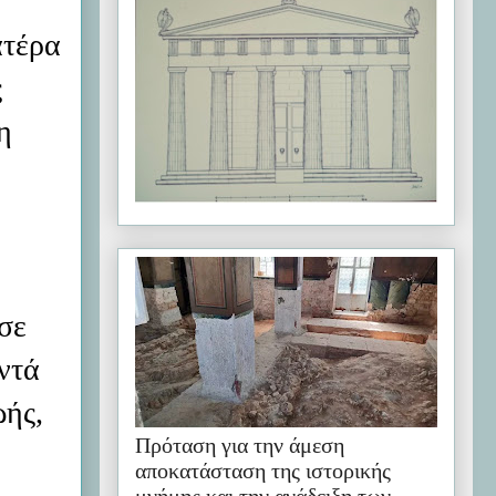
ατέρα
ς
η
ο
σε
ντά
ωής,
Πρόταση για την άμεση
αποκατάσταση της ιστορικής