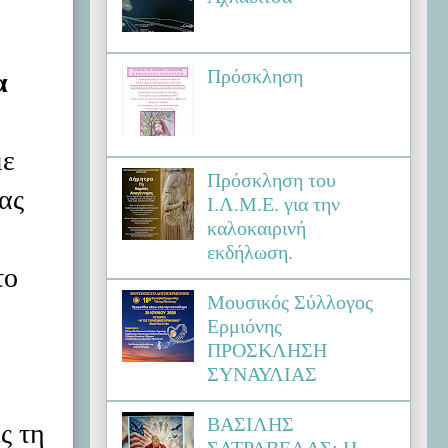
Πρόσκληση
α
με
Πρόσκληση του
ας
Ι.Λ.Μ.Ε. για την
καλοκαιρινή
εκδήλωση.
το
Μουσικός Σύλλογος
Ερμιόνης
ΠΡΟΣΚΛΗΣΗ
ΣΥΝΑΥΛΙΑΣ
ΒΑΣΙΛΗΣ
ς τη
ΣΑΤΡΑΒΕΛΑΣ: Η