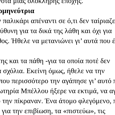
νότα μιας ολόκληρης εποχής.
ερμηνεύτρια
αλικάρι απέναντι σε ό,τι δεν ταίριαζε
ύθυνη για τα δικά της λάθη και όχι για
θος. Ήθελε να μετανιώνει γι’ αυτά που 
ς και τα πάθη -για τα οποία ποτέ δεν
α σχόλια. Εκείνη όμως, ήθελε να την
 που περισσότερο την αγάπησε γι’ αυτό 
ωτηρία Μπέλλου ήξερε να εκτιμά, να α
 την πίκραναν. Ένα άτομο φλεγόμενο, 
για την επιβίωση, τα «πιστεύω», τις