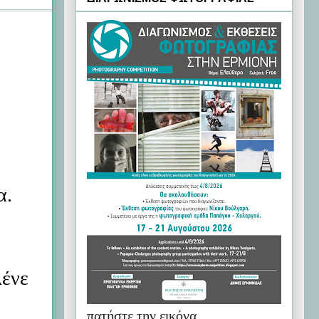
α.
λένε
πατήστε την εικόνα