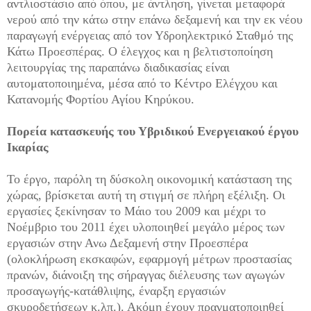
αντλιοστάσιο από όπου, με άντληση, γίνεται μεταφορά
νερού από την κάτω στην επάνω δεξαμενή και την εκ νέου
παραγωγή ενέργειας από τον Υδροηλεκτρικό Σταθμό της
Κάτω Προεσπέρας. Ο έλεγχος και η βελτιστοποίηση
λειτουργίας της παραπάνω διαδικασίας είναι
αυτοματοποιημένα, μέσα από το Κέντρο Ελέγχου και
Κατανομής Φορτίου Αγίου Κηρύκου.
Πορεία κατασκευής του Υβριδικού Ενεργειακού έργου
Ικαρίας
Το έργο, παρόλη τη δύσκολη οικονομική κατάσταση της
χώρας, βρίσκεται αυτή τη στιγμή σε πλήρη εξέλιξη. Οι
εργασίες ξεκίνησαν το Μάιο του 2009 και μέχρι το
Νοέμβριο του 2011 έχει υλοποιηθεί μεγάλο μέρος των
εργασιών στην Ανω Δεξαμενή στην Προεσπέρα
(ολοκλήρωση εκσκαφών, εφαρμογή μέτρων προστασίας
πρανών, διάνοιξη της σήραγγας διέλευσης των αγωγών
προσαγωγής-κατάθλιψης, έναρξη εργασιών
σκυροδετήσεων κ.λπ.). Ακόμη έχουν πραγματοποιηθεί