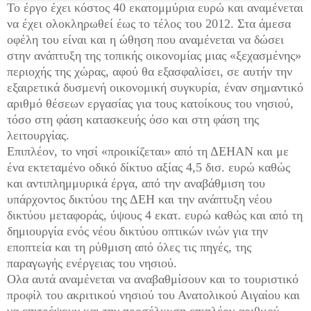
Το έργο έχει κόστος 40 εκατομμύρια ευρώ και αναμένεται
να έχει ολοκληρωθεί έως το τέλος του 2012. Στα άμεσα
οφέλη του είναι και η ώθηση που αναμένεται να δώσει
στην ανάπτυξη της τοπικής οικονομίας μιας «ξεχασμένης»
περιοχής της χώρας, αφού θα εξασφαλίσει, σε αυτήν την
εξαιρετικά δυσμενή οικονομική συγκυρία, έναν σημαντικό
αριθμό θέσεων εργασίας για τους κατοίκους του νησιού,
τόσο στη φάση κατασκευής όσο και στη φάση της
λειτουργίας.
Επιπλέον, το νησί «προικίζεται» από τη ΔΕΗΑΝ και με
ένα εκτεταμένο οδικό δίκτυο αξίας 4,5 δισ. ευρώ καθώς
και αντιπλημμυρικά έργα, από την αναβάθμιση του
υπάρχοντος δικτύου της ΔΕΗ και την ανάπτυξη νέου
δικτύου μεταφοράς, ύψους 4 εκατ. ευρώ καθώς και από τη
δημιουργία ενός νέου δικτύου οπτικών ινών για την
εποπτεία και τη ρύθμιση από όλες τις πηγές, της
παραγωγής ενέργειας του νησιού.
Ολα αυτά αναμένεται να αναβαθμίσουν και το τουριστικό
προφίλ του ακριτικού νησιού του Ανατολικού Αιγαίου και
να επιτρέψουν και την προσέλκυση επιπλέον αριθμού