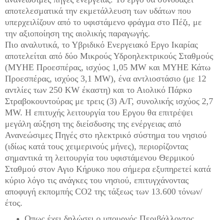
αποτελεσματικά την εκμετάλλευση των υδάτων που
υπερχειλίζουν από το υφιστάμενο φράγμα στο Πέζι, με
την αξιοποίηση της αιολικής παραγωγής.
Πιο αναλυτικά, το Υβριδικό Ενεργειακό Εργο Ικαρίας
αποτελείται από δύο Μικρούς Υδροηλεκτρικούς Σταθμούς
(ΜΥΗΕ Προεσπέρας, ισχύος 1,05 MW και ΜΥΗΕ Κάτω
Προεσπέρας, ισχύος 3,1 MW), ένα αντλιοστάσιο (με 12
αντλίες των 250 KW έκαστη) και το Αιολικό Πάρκο
Στραβοκουντούρας με τρεις (3) Α/Γ, συνολικής ισχύος 2,7
MW. Η επιτυχής λειτουργία του Εργου θα επιτρέψει
μεγάλη αύξηση της διείσδυσης της ενέργειας από
Ανανεώσιμες Πηγές στο ηλεκτρικό σύστημα του νησιού
(ιδίως κατά τους χειμερινούς μήνες), περιορίζοντας
σημαντικά τη λειτουργία του υφιστάμενου Θερμικού
Σταθμού στον Αγιο Κήρυκο που σήμερα εξυπηρετεί κατά
κύριο λόγο τις ανάγκες του νησιού, επιτυγχάνοντας
αποφυγή εκπομπής CO2 της τάξεως των 13.600 τόνων/
έτος.
Οπως έχει δηλώσει ο υπουργός Περιβάλλοντος