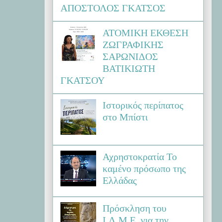
ΑΠΟΣΤΟΛΟΣ ΓΚΑΤΣΟΣ
ΑΤΟΜΙΚΗ ΕΚΘΕΣΗ
ΖΩΓΡΑΦΙΚΗΣ
ΣΑΡΩΝΙΔΟΣ
ΒΑΤΙΚΙΩΤΗ
ΓΚΑΤΣΟΥ
Ιστορικός περίπατος
στο Μπίστι
Αχρηστοκρατία Το
καμένο πρόσωπο της
Ελλάδας
Πρόσκληση του
Ι.Λ.Μ.Ε. για την