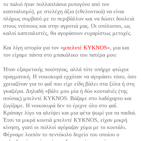
το παλιό ήταν πολλαπλάσια ρυπογόνο από τον
καπιταλισμό), με στελέχη άξια (εθελοντικά) να είναι
πλήρως συμβατό με το περιβάλλον και να δώσει δουλειά
στους ντόπιους και στην αγροτιά μας. Οι υπόλοιποι, ως
καλοί καπιταλιστές, θα αγοράσουν ευχαρίστως μετοχές.
Και λίγη ιστορία για τον «
μπελντέ
KYKNOS
», μια και
τον είχαμε πάντα στο μπακάλικο του πατέρα μου:
Ήταν εξαιρετικής ποιότητας, αλλά τότε υπήρχε φτώχια
πραγματική. Η νοικοκυρά ερχόταν να αγοράσει τόσο, όσο
χρειαζόταν για το φαΐ που είχε είδη βάλει στα ξύλα ή στη
γκαζιέρα. Δηλαδή «βάλε μου μία ή δύο κουταλιές (της
σούπας) μπελντέ
KYKNOS
. Βάζαμε στο λαδόχαρτο και
ζυγίζαμε. Η νοικοκυρά δεν το έριχνε όλο στο φαΐ.
Κράταγε λίγο να αλείψει και μια φέτα ψωμί για τα παιδιά.
Έτσι τα μικρά κουτιά μπελντέ
KYKNOS
, είχαν μικρή
κίνηση, γιατί οι πολλοί αγόραζαν χύμα με το κουτάλι.
Φέρναμε λοιπόν το πεντόκιλο δοχείο του οποίου ο