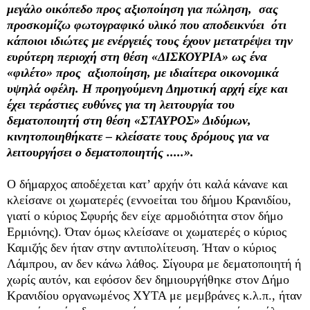
μεγάλο οικόπεδο προς αξιοποίηση για πώληση, σας
προσκομίζω φωτογραφικό υλικό που αποδεικνύει ότι
κάποιοι ιδιώτες με ενέργειές τους έχουν μετατρέψει την
ευρύτερη περιοχή στη θέση «ΔΙΣΚΟΥΡΙΑ» ως ένα
«φιλέτο» προς αξιοποίηση, με ιδιαίτερα οικονομικά
υψηλά οφέλη. Η προηγούμενη Δημοτική αρχή είχε και
έχει τεράστιες ευθύνες για τη λειτουργία του
δεματοποιητή στη θέση «ΣΤΑΥΡΟΣ» Διδύμων,
κινητοποιηθήκατε – κλείσατε τους δρόμους για να
λειτουργήσει ο δεματοποιητής .....».
Ο δήμαρχος αποδέχεται κατ’ αρχήν ότι καλά κάνανε και
κλείσανε οι χωματερές (εννοείται του δήμου Κρανιδίου,
γιατί ο κύριος Σφυρής δεν είχε αρμοδιότητα στον δήμο
Ερμιόνης). Όταν όμως κλείσανε οι χωματερές ο κύριος
Καμιζής δεν ήταν στην αντιπολίτευση. Ήταν ο κύριος
Λάμπρου, αν δεν κάνω λάθος. Σίγουρα με δεματοποιητή ή
χωρίς αυτόν, και εφόσον δεν δημιουργήθηκε στον Δήμο
Κρανιδίου οργανωμένος ΧΥΤΑ με μεμβράνες κ.λ.π., ήταν