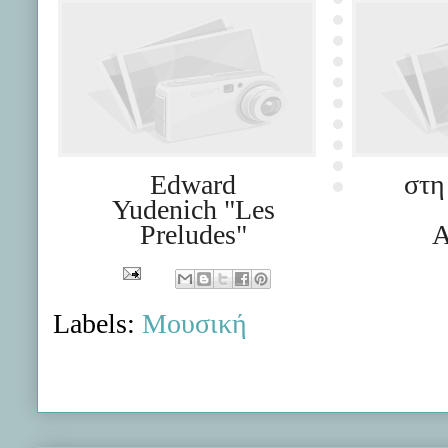
Edward
στη
Yudenich "Les
Preludes"
Α
Labels:
Μουσική