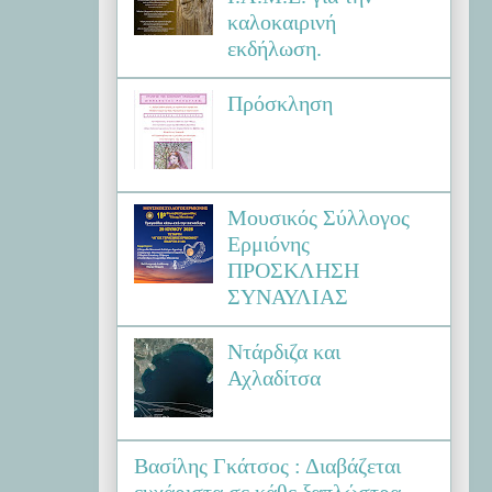
καλοκαιρινή
εκδήλωση.
Πρόσκληση
Μουσικός Σύλλογος
Ερμιόνης
ΠΡΟΣΚΛΗΣΗ
ΣΥΝΑΥΛΙΑΣ
Ντάρδιζα και
Αχλαδίτσα
Βασίλης Γκάτσος : Διαβάζεται
ευχάριστα σε κάθε ξαπλώστρα