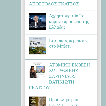
ΑΠΟΣΤΟΛΟΣ ΓΚΑΤΣΟΣ
Αχρηστοκρατία Το
καμένο πρόσωπο της
Ελλάδας
Ιστορικός περίπατος
στο Μπίστι
ΑΤΟΜΙΚΗ ΕΚΘΕΣΗ
ΖΩΓΡΑΦΙΚΗΣ
ΣΑΡΩΝΙΔΟΣ
ΒΑΤΙΚΙΩΤΗ
ΓΚΑΤΣΟΥ
Πρόσκληση του
Ι.Λ.Μ.Ε. για την