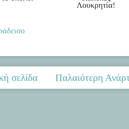
Λουκρητία!
αράδεισο
κή σελίδα
Παλαιότερη Ανάρ