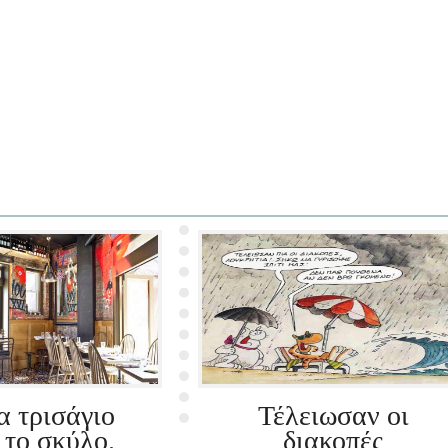
α τρισάγιο
Τέλειωσαν οι
 το σκύλο.
διακοπές