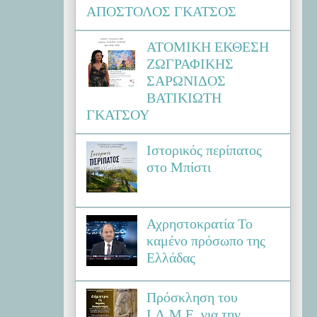
ΑΠΟΣΤΟΛΟΣ ΓΚΑΤΣΟΣ
ΑΤΟΜΙΚΗ ΕΚΘΕΣΗ
ΖΩΓΡΑΦΙΚΗΣ
ΣΑΡΩΝΙΔΟΣ
ΒΑΤΙΚΙΩΤΗ
ΓΚΑΤΣΟΥ
Ιστορικός περίπατος
στο Μπίστι
Αχρηστοκρατία Το
καμένο πρόσωπο της
Ελλάδας
Πρόσκληση του
Ι.Λ.Μ.Ε. για την