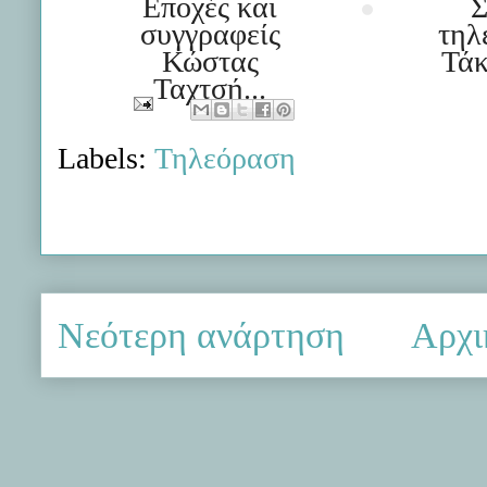
Εποχές και
Σ
συγγραφείς
τηλ
Κώστας
Τάκ
Ταχτσή...
Labels:
Τηλεόραση
Νεότερη ανάρτηση
Αρχι