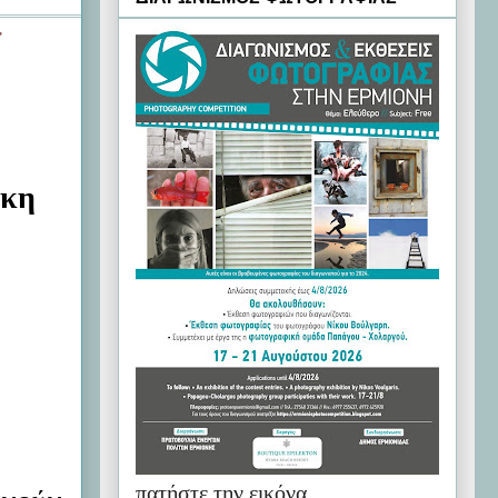
Τ
άκη
ε
πατήστε την εικόνα