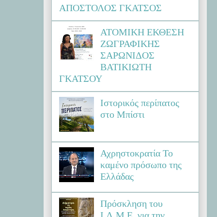
ΑΠΟΣΤΟΛΟΣ ΓΚΑΤΣΟΣ
ΑΤΟΜΙΚΗ ΕΚΘΕΣΗ
ΖΩΓΡΑΦΙΚΗΣ
ΣΑΡΩΝΙΔΟΣ
ΒΑΤΙΚΙΩΤΗ
ΓΚΑΤΣΟΥ
Ιστορικός περίπατος
στο Μπίστι
Αχρηστοκρατία Το
καμένο πρόσωπο της
Ελλάδας
Πρόσκληση του
Ι.Λ.Μ.Ε. για την