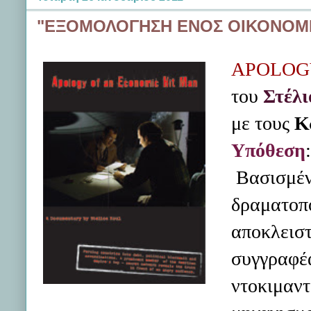
"ΕΞΟΜΟΛΟΓΗΣΗ ΕΝΟΣ ΟΙΚΟΝΟΜΙΚ
APOLOG
του
Στέλ
με τους
Κ
Υπόθεση
:
Βασισμένο
δραματοπο
αποκλειστ
συγγραφέα
ντοκιμαντ