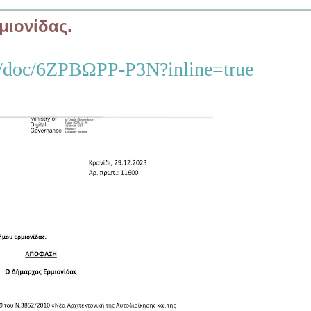
ιονίδας.
.gr/doc/6ΖΡΒΩΡΡ-Ρ3Ν?inline=true