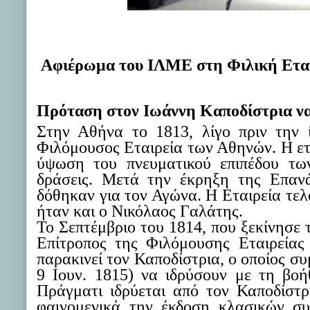
Αφιέρωμα του ΙΛΜΕ στη Φιλική Ετα
Πρόταση στον Ιωάννη Καποδίστρια να 
Στην Αθήνα τ
ο
1813, λίγο πριν την
Φιλόμουσος Εταιρεία
των Αθηνών
. Η ε
ύψωση του πνευματικού επιπέδου των
δράσεις.
Μετά την έκρηξη της Επαν
δόθηκαν για τον Αγώνα. Η Εταιρεία τελ
ήταν
και
ο Νικόλαος Γαλάτης.
Το Σεπτέμβριο του 1814, που ξεκίνησε 
Επίτροπος της Φιλόμουσης Εταιρείας
παρακινεί τον Καποδίστρια, ο οποίος συ
9 Ιουν. 1815) να ιδρύσουν με τη βοή
Πράγματι ιδρύεται
από τον Καποδίστρ
φαινομενικά την έκδοση κλασικών σ