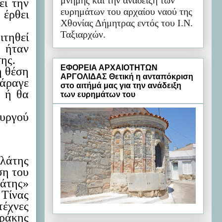
μνήμης και την ανάδειξη των
ει την
ευρημάτων του αρχαίου ναού της
 έρθει
Χθονίας Δήμητρας εντός του Ι.Ν.
Ταξιαρχών.
ιτηθεί
α ήταν
ης.
ΕΦΟΡΕΙΑ ΑΡΧΑΙΟΤΗΤΩΝ
η θέση
ΑΡΓΟΛΙΔΑΣ Θετική η ανταπόκριση
 άραγε
στο αιτήμά μας για την ανάδειξη
ς ή θα
των ευρημάτων του
υργού
αλάτης
ση του
λάτης»
 Τίνας
έχνες
άκης