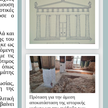
μουση
τικές
υσε ο
λά και
ης του
ηκε ως
όμενη
ε τις
ότιμος
 όπως
μάτης
ωσίας,
η της
Πρόταση για την άμεση
ιτική
αποκατάσταση της ιστορικής
βαίνει