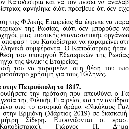
ν Καποδίστρια και να τον πείσει να αναλάβ
στριας αρνήθηκε διότι πρέσβευε ότι δεν είχε
αση της
Φιλικής Εταιρείας
θα έπρεπε να παρα
ερικών της Ρωσίας, διότι δεν μπορούσε ν
ρχηγός μιας μυστικής επαναστατικής οργάνωσ
η απόφαση του Καποδίστρια
να παραμείνει στ
Ελληνικά συμφέροντα. Ο Καποδίστριας
ήταν
 θέση του υπουργού Εξωτερικών της Ρωσία
χηγία της
Φιλικής Εταιρείας
;
ασή του να παραμείνει στη θέση του υπο
ρισσότερο χρήσιμη για τους Έλληνες.
α
στην
Πετρούπολη το 1817.
λουθήσετε
την πρόταση που απευθύνει ο Γ
γεσία της Φ
ιλικής Εταιρείας
και την αντίδρα
μένο
από
το ιστορικό δράμα «Νικόλαος Γα
 στην Ερμιόνη (Μάρτιος 2019) σε διασκευή
Δημήτρη
Σίδερη
. Εμφανίζονται οι ερασιτ
οδίστριας)
,
Γιώργος Π. Δημαρ