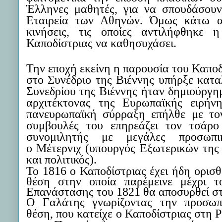
Έλληνες μαθητές, για να σπουδάσου
Εταιρεία των Αθηνών.
Όμως κάτω α
κινήσεις, τις οποίες αντιλήφθηκε 
Καποδίστριας να καθησυχάσει.
Την εποχή εκείνη η παρουσία του Καποδ
στο Συνέδριο της Βιέννης υπήρξε καταλ
Συνεδρίου της Βιέννης ήταν δημιούργη
αρχιτέκτονας της Ευρωπαϊκής ειρή
πανευρωπαϊκή σύρραξη επήλθε με το
συμβουλές του επηρεάζει τον τσάρ
συνομιλητής με μεγάλες προσωπι
ο
Μέτερνιχ
(υπουργός Εξωτερικών της 
και πολιτικός)
.
Το 1816 ο Καποδίστριας έχει ήδη ορισ
θέση στην οποία παρέμεινε μέχρι 
Επανάστασης του 1821 θα αποσυρθεί στ
Ο Γαλάτης γνωρίζοντας τη
ν
προσωπι
θέση
,
που κατείχε
ο Καποδίστριας
στη Ρ