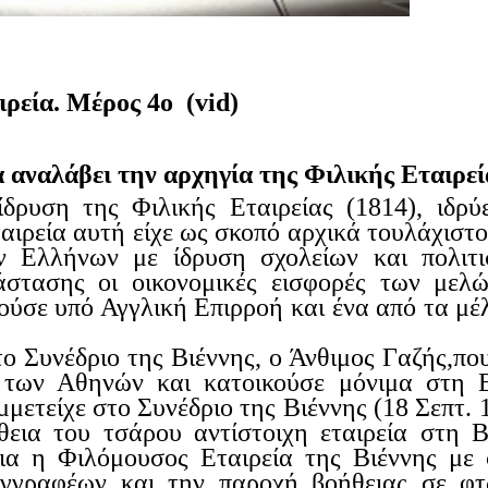
ιρεία
. Μέρος
4
ο
(
vid
)
αναλάβει την αρχηγία της Φιλικής Εταιρεί
 ίδρυση της Φιλικής Εταιρείας
(
1814
), ιδρύ
ταιρεία αυτή είχε ως σκοπό
αρχικά τουλάχιστ
 Ελλήνων με ίδρυση σχολείων και πολιτι
άστασης ο
ι οικονομικές εισφορές των μελ
ούσε υπό Αγγλική Επιρροή και ένα από τα μέ
το Συνέδριο της Βιέννης, ο Άνθιμος Γαζής
,
πο
 των Αθηνών και κατοικούσε μόνιμα στη 
μμετείχε στο Συνέδριο της Βιέννης (18
Σεπτ
. 
θεια του τσάρου αντίστοιχη εταιρεία στη Β
ια
η Φιλόμουσος Εταιρεία της Βιέννης με 
υγγραφέων και την παροχή βοήθειας σε φτ