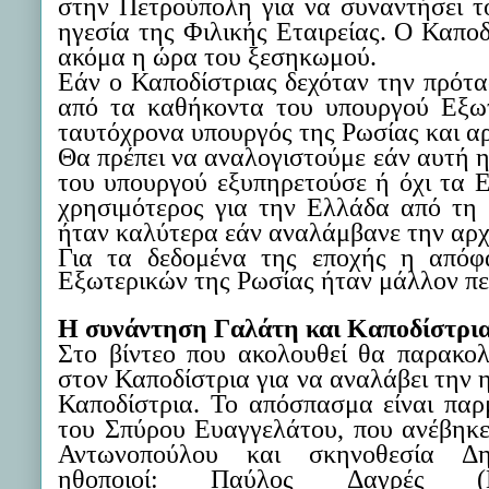
στην Πετρούπολη για να συναντήσει το
ηγεσία της
Φιλικής Εταιρείας
.
Ο Καποδί
ακόμα η ώρα του ξεσηκωμού.
Εάν
ο Καποδίστριας
δεχόταν την πρότ
από τα καθήκοντα του υπουργού Εξωτ
ταυτόχρονα υπουργός της Ρωσίας και α
Θα πρέπει να αναλογιστούμε εάν αυτή 
του υπουργού
εξυπηρετούσε ή όχι τα 
χρησιμότερος για την Ελλάδα από τη
ήταν καλύτερα εάν αναλάμβανε την αρ
Για τα δεδομένα της εποχής η απόφ
Εξωτερικών της Ρωσίας ήταν μάλλον πε
Η συνάντηση Γαλάτη και Καποδίστρι
Στο βίντεο που ακολουθεί θα παρακο
στον Καποδίστρια για
να αναλάβει
τη
ν
η
Καποδίστρια. Το
απόσπασμα
είναι παρ
του Σπύρου Ευαγγελάτου
,
που ανέβηκε
Αντωνοπούλου και σκηνοθεσία 
ηθοποιοί
:
Παύλος
Δαγρές
(Καπ