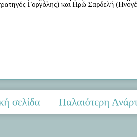
τρατηγός
Γοργόλης
) και Ηρώ
Σαρδ
ε
λή
(
Ηνογέ
κή σελίδα
Παλαιότερη Ανάρ