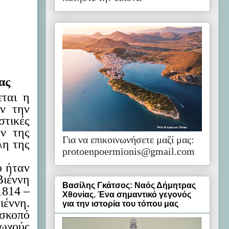
ας
εται η
ον την
στικές
ών της
Για να επικοινωνήσετε μαζί μας:
λη της
protoenpoermionis@gmail.com
υ ήταν
Βιέννη
Βασίλης Γκάτσος: Ναός Δήμητρας
1814 –
Χθονίας. Ένα σημαντικό γεγονός
ιέννη.
για την ιστορία του τόπου μας
σκοπό
ωχούς